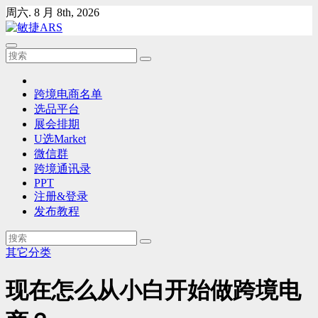
Skip
周六. 8 月 8th, 2026
to
content
跨境电商名单
选品平台
展会排期
U选Market
微信群
跨境通讯录
PPT
注册&登录
发布教程
其它分类
现在怎么从小白开始做跨境电