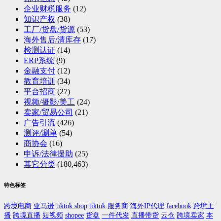
企业财税服务
(12)
知识产权
(38)
工厂/货盘/货源
(53)
海外售后/清库存
(17)
检测认证
(14)
ERP系统
(9)
金融支付
(12)
教育培训
(34)
平台招商
(27)
视频/摄影/美工
(24)
卖家/贸易公司
(21)
广告引流
(426)
测评/涮单
(54)
商协会
(16)
申诉/法律援助
(25)
其它分类
(180,463)
特色标签
跨境电商
亚马逊
tiktok shop
tiktok
服务商
海外IP代理
facebook
跨境主
播
跨境直播
短视频
shopee
货盘
一件代发
直播带货
云仓
跨境卖家
本