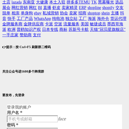
土店
lazada
东南亚
大健康
本土入驻
拼多多TEMU
TK
黑幕曝光
选品
展会
网红营销
网红
BI
直播
虾皮
卖家精灵
ERP
shopline
shopify
交友
脱单
相亲
单身狗
ebay
私域营销
协会
卖家
招商
shoptop
shein
主播
抖
音
快手
工厂产品
WhatsApp
纯电池
独立站
工厂
海派
海外仓
货运代理
金牌服务商
金牌供应商
卡派
空派
流量服务
美国
敏捷成员
墨西哥海
派
欧洲
普鸥知识产权
日本专线
商标
苏新号卡航
天猫“冠贝星旗舰店”
一手庄家
赞助商
支付
👉提示：按 Ctrl+F5 刷新群二维码
关注公众号进1600多个跨境群
要发布，先登录
登录我的账户
用户名
*
face
密码
*