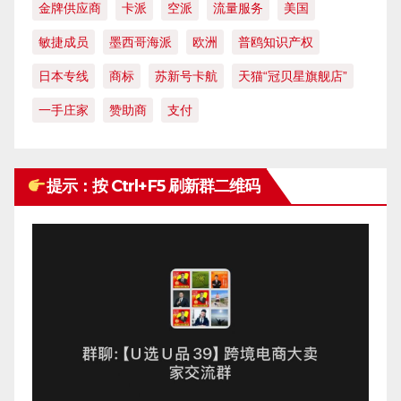
金牌供应商
卡派
空派
流量服务
美国
敏捷成员
墨西哥海派
欧洲
普鸥知识产权
日本专线
商标
苏新号卡航
天猫“冠贝星旗舰店”
一手庄家
赞助商
支付
提示：按 Ctrl+F5 刷新群二维码