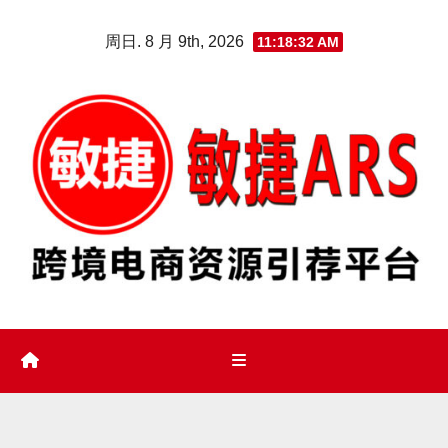
Skip
周日. 8 月 9th, 2026
11:18:33 AM
to
content