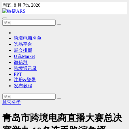
Skip
周五. 8 月 7th, 2026
to
content
跨境电商名单
选品平台
展会排期
U选Market
微信群
跨境通讯录
PPT
注册&登录
发布教程
其它分类
青岛市跨境电商直播大赛总决