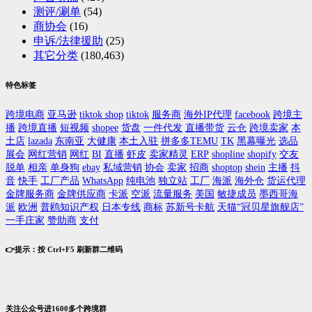
测评/涮单
(54)
商协会
(16)
申诉/法律援助
(25)
其它分类
(180,463)
特色标签
跨境电商
亚马逊
tiktok shop
tiktok
服务商
海外IP代理
facebook
跨境主
播
跨境直播
短视频
shopee
货盘
一件代发
直播带货
云仓
跨境卖家
本
土店
lazada
东南亚
大健康
本土入驻
拼多多TEMU
TK
黑幕曝光
选品
展会
网红营销
网红
BI
直播
虾皮
卖家精灵
ERP
shopline
shopify
交友
脱单
相亲
单身狗
ebay
私域营销
协会
卖家
招商
shoptop
shein
主播
抖
音
快手
工厂产品
WhatsApp
纯电池
独立站
工厂
海派
海外仓
货运代理
金牌服务商
金牌供应商
卡派
空派
流量服务
美国
敏捷成员
墨西哥海
派
欧洲
普鸥知识产权
日本专线
商标
苏新号卡航
天猫“冠贝星旗舰店”
一手庄家
赞助商
支付
👉提示：按 Ctrl+F5 刷新群二维码
关注公众号进1600多个跨境群