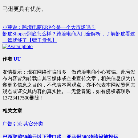
马逊更具有优势。
小芽说：跨境电商ERP会是一个大市场吗？
文
虾皮Shopee到底怎么样？跨境电商入门全解析，了解虾皮看这
章
一篇就够了【赠干货包】
导
航
作者
UU
友情提示：现在网络诈骗很多，做跨境电商小心被骗。此号发
布内容皆为转载自其它媒体或企业宣传文章，相关信息仅为传
递更多信息之目的，不代表本网观点，亦不代表本网站赞同其
观点或证实其内容的真实性。---无意冒犯，如有侵权请联系
13723417500删除！
相关文章
广告引流
其它分类
巴西取消50美元以下进口税，亚马逊300物流设施投运