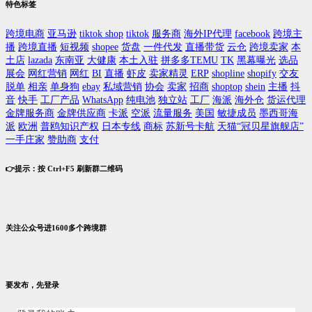
特色标签
跨境电商
亚马逊
tiktok shop
tiktok
服务商
海外IP代理
facebook
跨境主
播
跨境直播
短视频
shopee
货盘
一件代发
直播带货
云仓
跨境卖家
本
土店
lazada
东南亚
大健康
本土入驻
拼多多TEMU
TK
黑幕曝光
选品
展会
网红营销
网红
BI
直播
虾皮
卖家精灵
ERP
shopline
shopify
交友
脱单
相亲
单身狗
ebay
私域营销
协会
卖家
招商
shoptop
shein
主播
抖
音
快手
工厂产品
WhatsApp
纯电池
独立站
工厂
海派
海外仓
货运代理
金牌服务商
金牌供应商
卡派
空派
流量服务
美国
敏捷成员
墨西哥海
派
欧洲
普鸥知识产权
日本专线
商标
苏新号卡航
天猫“冠贝星旗舰店”
一手庄家
赞助商
支付
👉提示：按 Ctrl+F5 刷新群二维码
关注公众号进1600多个跨境群
要发布，先登录