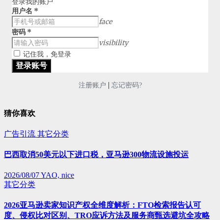
登录我的账户
用户名
*
face
密码
*
visibility
记住我，免登录
|
注册账户
忘记密码?
猜你喜欢
广告引流
其它分类
巴西取消50美元以下进口税，亚马逊300物流设施投运
2026/08/07
YAO, nice
其它分类
2026亚马逊卖家知识产权全维度解析：FTO检索报告认可
度、侵权比对区别、TRO应诉方法及服务商甄选避坑全攻略