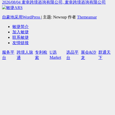
2026/08/04
麦幸跨境咨询有限公司, 麦幸跨境咨询有限公司
自豪地采用WordPress
|
主题: Newsup 作者
Themeansar
敏捷简介
加入敏捷
联系敏捷
友情链接
服务平
跨境人脉
专利检
U选
选品平
展会&沙
群通天
Market
台
通
索
台
龙
下