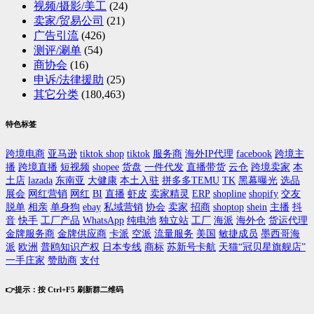
视频/摄影/美工
(24)
卖家/贸易公司
(21)
广告引流
(426)
测评/涮单
(54)
商协会
(16)
申诉/法律援助
(25)
其它分类
(180,463)
特色标签
跨境电商
亚马逊
tiktok shop
tiktok
服务商
海外IP代理
facebook
跨境主
播
跨境直播
短视频
shopee
货盘
一件代发
直播带货
云仓
跨境卖家
本
土店
lazada
东南亚
大健康
本土入驻
拼多多TEMU
TK
黑幕曝光
选品
展会
网红营销
网红
BI
直播
虾皮
卖家精灵
ERP
shopline
shopify
交友
脱单
相亲
单身狗
ebay
私域营销
协会
卖家
招商
shoptop
shein
主播
抖
音
快手
工厂产品
WhatsApp
纯电池
独立站
工厂
海派
海外仓
货运代理
金牌服务商
金牌供应商
卡派
空派
流量服务
美国
敏捷成员
墨西哥海
派
欧洲
普鸥知识产权
日本专线
商标
苏新号卡航
天猫“冠贝星旗舰店”
一手庄家
赞助商
支付
👉提示：按 Ctrl+F5 刷新群二维码