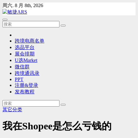
Skip
周六. 8 月 8th, 2026
to
content
跨境电商名单
选品平台
展会排期
U选Market
微信群
跨境通讯录
PPT
注册&登录
发布教程
其它分类
我在Shopee是怎么亏钱的