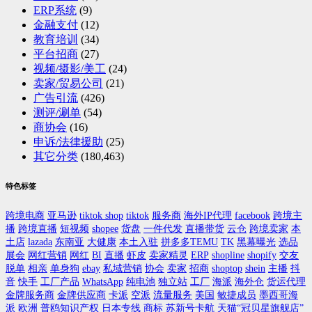
ERP系统
(9)
金融支付
(12)
教育培训
(34)
平台招商
(27)
视频/摄影/美工
(24)
卖家/贸易公司
(21)
广告引流
(426)
测评/涮单
(54)
商协会
(16)
申诉/法律援助
(25)
其它分类
(180,463)
特色标签
跨境电商
亚马逊
tiktok shop
tiktok
服务商
海外IP代理
facebook
跨境主
播
跨境直播
短视频
shopee
货盘
一件代发
直播带货
云仓
跨境卖家
本
土店
lazada
东南亚
大健康
本土入驻
拼多多TEMU
TK
黑幕曝光
选品
展会
网红营销
网红
BI
直播
虾皮
卖家精灵
ERP
shopline
shopify
交友
脱单
相亲
单身狗
ebay
私域营销
协会
卖家
招商
shoptop
shein
主播
抖
音
快手
工厂产品
WhatsApp
纯电池
独立站
工厂
海派
海外仓
货运代理
金牌服务商
金牌供应商
卡派
空派
流量服务
美国
敏捷成员
墨西哥海
派
欧洲
普鸥知识产权
日本专线
商标
苏新号卡航
天猫“冠贝星旗舰店”