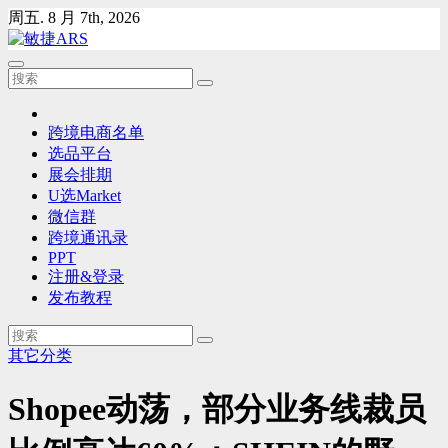
Skip
周五. 8 月 7th, 2026
to
content
跨境电商名单
选品平台
展会排期
U选Market
微信群
跨境通讯录
PPT
注册&登录
发布教程
其它分类
Shopee动荡，部分业务线裁员