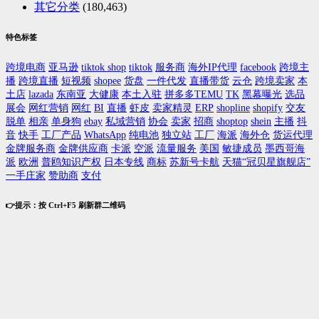
其它分类
(180,463)
特色标签
跨境电商
亚马逊
tiktok shop
tiktok
服务商
海外IP代理
facebook
跨境主
播
跨境直播
短视频
shopee
货盘
一件代发
直播带货
云仓
跨境卖家
本
土店
lazada
东南亚
大健康
本土入驻
拼多多TEMU
TK
黑幕曝光
选品
展会
网红营销
网红
BI
直播
虾皮
卖家精灵
ERP
shopline
shopify
交友
脱单
相亲
单身狗
ebay
私域营销
协会
卖家
招商
shoptop
shein
主播
抖
音
快手
工厂产品
WhatsApp
纯电池
独立站
工厂
海派
海外仓
货运代理
金牌服务商
金牌供应商
卡派
空派
流量服务
美国
敏捷成员
墨西哥海
派
欧洲
普鸥知识产权
日本专线
商标
苏新号卡航
天猫“冠贝星旗舰店”
一手庄家
赞助商
支付
👉提示：按 Ctrl+F5 刷新群二维码
关注公众号进1600多个跨境群