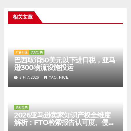
相关文章
广告引流
其它分类
巴西取消50美元以下进口税，亚马
逊300物流设施投运
8 月 7, 2026
YAO, NICE
其它分类
2026亚马逊卖家知识产权全维度
解析：FTO检索报告认可度、侵权
比对区别、TRO应诉方法及服务商