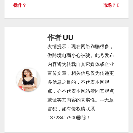
章
操作？
市场？
导
航
作者
UU
友情提示：现在网络诈骗很多，
做跨境电商小心被骗。此号发布
内容皆为转载自其它媒体或企业
宣传文章，相关信息仅为传递更
多信息之目的，不代表本网观
点，亦不代表本网站赞同其观点
或证实其内容的真实性。---无意
冒犯，如有侵权请联系
13723417500删除！