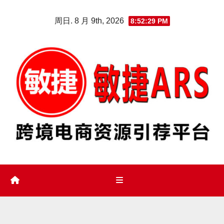
Skip
周日. 8 月 9th, 2026
8:52:30 PM
to
content