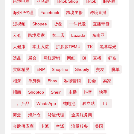
跨境电商
亚马逊
Tiktok Shop
Tiktok
服务商
海外IP代理
Facebook
跨境主播
跨境直播
短视频
Shopee
货盘
一件代发
直播带货
云仓
跨境卖家
本土店
Lazada
东南亚
大健康
本土入驻
拼多多TEMU
TK
黑幕曝光
选品
展会
网红营销
网红
BI
直播
虾皮
卖家精灵
ERP
Shopline
Shopify
交友
脱单
相亲
单身狗
Ebay
私域营销
协会
卖家
招商
Shoptop
Shein
主播
抖音
快手
工厂产品
WhatsApp
纯电池
独立站
工厂
海派
海外仓
货运代理
金牌服务商
金牌供应商
卡派
空派
流量服务
美国