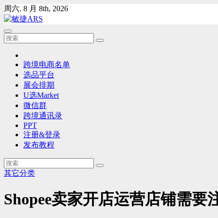
Skip
周六. 8 月 8th, 2026
to
content
跨境电商名单
选品平台
展会排期
U选Market
微信群
跨境通讯录
PPT
注册&登录
发布教程
其它分类
Shopee卖家开店运营店铺需