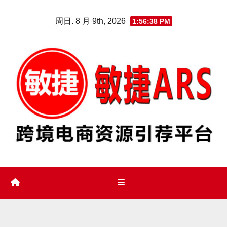
Skip
周日. 8 月 9th, 2026
1:56:39 PM
to
content