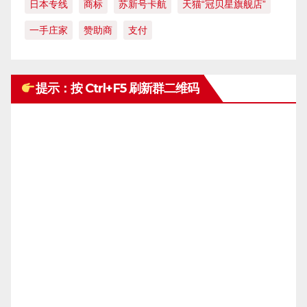
日本专线
商标
苏新号卡航
天猫“冠贝星旗舰店”
一手庄家
赞助商
支付
提示：按 Ctrl+F5 刷新群二维码