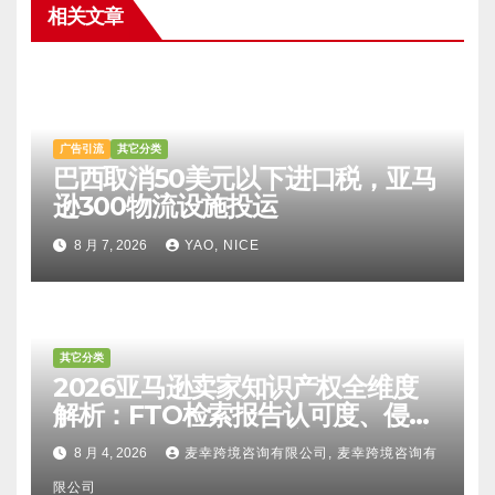
相关文章
广告引流
其它分类
巴西取消50美元以下进口税，亚马
逊300物流设施投运
8 月 7, 2026
YAO, NICE
其它分类
2026亚马逊卖家知识产权全维度
解析：FTO检索报告认可度、侵权
比对区别、TRO应诉方法及服务商
8 月 4, 2026
麦幸跨境咨询有限公司, 麦幸跨境咨询有
甄选避坑全攻略
限公司