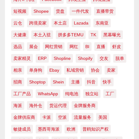
短视频
Shopee
货盘
一件代发
直播带货
云仓
跨境卖家
本土店
Lazada
东南亚
大健康
本土入驻
拼多多TEMU
TK
黑幕曝光
选品
展会
网红营销
网红
BI
直播
虾皮
卖家精灵
ERP
Shopline
Shopify
交友
脱单
相亲
单身狗
Ebay
私域营销
协会
卖家
招商
Shoptop
Shein
主播
抖音
快手
工厂产品
WhatsApp
纯电池
独立站
工厂
海派
海外仓
货运代理
金牌服务商
金牌供应商
卡派
空派
流量服务
美国
敏捷成员
墨西哥海派
欧洲
普鸥知识产权