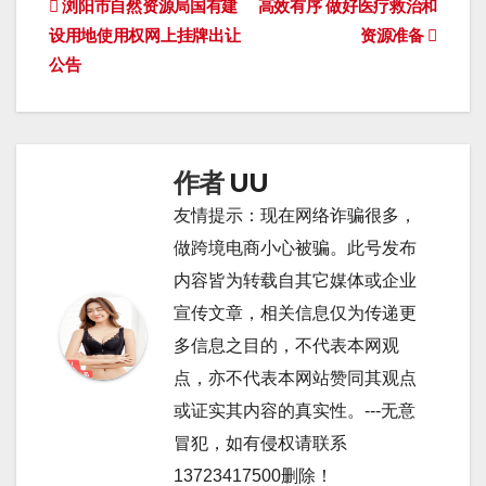
文
浏阳市自然资源局国有建
高效有序 做好医疗救治和
设用地使用权网上挂牌出让
资源准备
章
公告
导
航
作者
UU
友情提示：现在网络诈骗很多，
做跨境电商小心被骗。此号发布
内容皆为转载自其它媒体或企业
宣传文章，相关信息仅为传递更
多信息之目的，不代表本网观
点，亦不代表本网站赞同其观点
或证实其内容的真实性。---无意
冒犯，如有侵权请联系
13723417500删除！