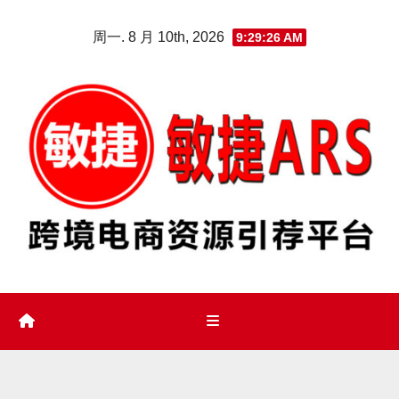
Skip
周一. 8 月 10th, 2026
9:29:27 AM
to
content