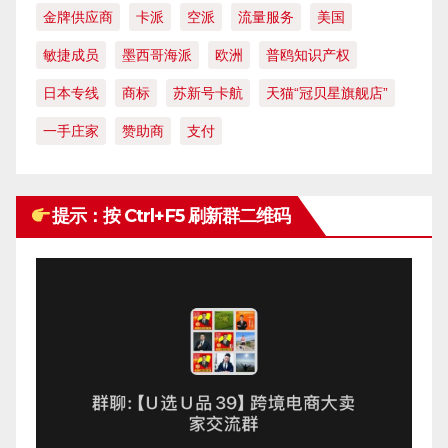
金牌供应商
卡派
空派
流量服务
美国
敏捷成员
墨西哥海派
欧洲
普鸥知识产权
日本专线
商标
苏新号卡航
天猫“冠贝星旗舰店”
一手庄家
赞助商
支付
提示：按 Ctrl+F5 刷新群二维码