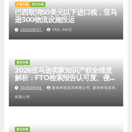
广告引流
其它分类
巴西取消50美元以下进口税，亚马
逊300物流设施投运
2026/08/07
YAO, NICE
其它分类
2026亚马逊卖家知识产权全维度
解析：FTO检索报告认可度、侵权
比对区别、TRO应诉方法及服务商
2026/08/04
麦幸跨境咨询有限公司, 麦幸跨境咨询
甄选避坑全攻略
有限公司
其它分类