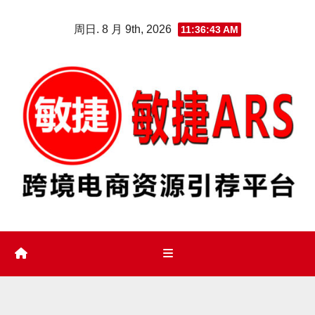
Skip
周日. 8 月 9th, 2026
11:36:44 AM
to
content