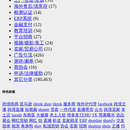
工厂/货盘/货源
(53)
海外售后/清库存
(17)
检测认证
(14)
ERP系统
(9)
金融支付
(12)
教育培训
(34)
平台招商
(27)
视频/摄影/美工
(24)
卖家/贸易公司
(21)
广告引流
(426)
测评/涮单
(54)
商协会
(16)
申诉/法律援助
(25)
其它分类
(180,463)
特色标签
跨境电商
亚马逊
tiktok shop
tiktok
服务商
海外IP代理
facebook
跨境主
播
跨境直播
短视频
shopee
货盘
一件代发
直播带货
云仓
跨境卖家
本
土店
lazada
东南亚
大健康
本土入驻
拼多多TEMU
TK
黑幕曝光
选品
展会
网红营销
网红
BI
直播
虾皮
卖家精灵
ERP
shopline
shopify
交友
脱单
相亲
单身狗
ebay
私域营销
协会
卖家
招商
shoptop
shein
主播
抖