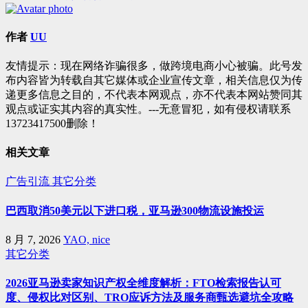
章
导
作者
UU
航
友情提示：现在网络诈骗很多，做跨境电商小心被骗。此号发
布内容皆为转载自其它媒体或企业宣传文章，相关信息仅为传
递更多信息之目的，不代表本网观点，亦不代表本网站赞同其
观点或证实其内容的真实性。---无意冒犯，如有侵权请联系
13723417500删除！
相关文章
广告引流
其它分类
巴西取消50美元以下进口税，亚马逊300物流设施投运
8 月 7, 2026
YAO, nice
其它分类
2026亚马逊卖家知识产权全维度解析：FTO检索报告认可
度、侵权比对区别、TRO应诉方法及服务商甄选避坑全攻略