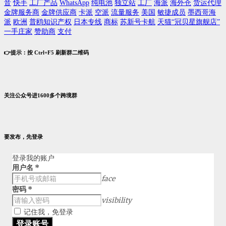
音
快手
工厂产品
WhatsApp
纯电池
独立站
工厂
海派
海外仓
货运代理
金牌服务商
金牌供应商
卡派
空派
流量服务
美国
敏捷成员
墨西哥海
派
欧洲
普鸥知识产权
日本专线
商标
苏新号卡航
天猫“冠贝星旗舰店”
一手庄家
赞助商
支付
👉提示：按 Ctrl+F5 刷新群二维码
关注公众号进1600多个跨境群
要发布，先登录
登录我的账户
用户名
*
face
密码
*
visibility
记住我，免登录