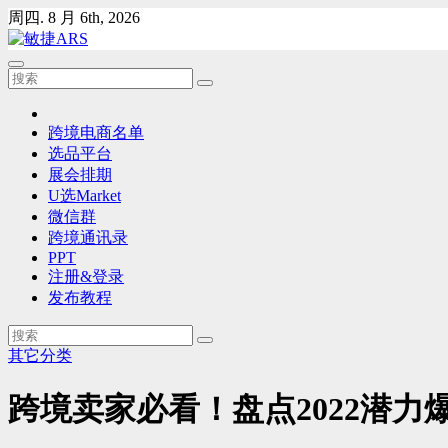
Skip
周四. 8 月 6th, 2026
to
content
跨境电商名单
选品平台
展会排期
U选Market
微信群
跨境通讯录
PPT
注册&登录
发布教程
其它分类
跨境卖家必看！盘点2022潜