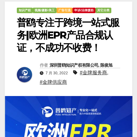
知识产权
视频/摄影/美工
广告引流
申诉/法律援助
其它分类
普鸥专注于跨境一站式服
务|欧洲EPR产品合规认
证，不成功不收费！
作者
深圳普鸥知识产权有限公司, 陈俊旭
#金牌服务商
,
7 月 30, 2022
#金牌供应商