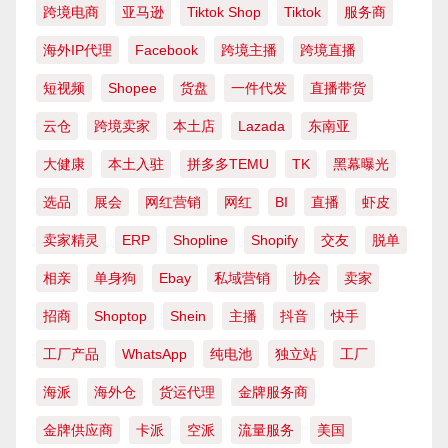
跨境电商
亚马逊
Tiktok Shop
Tiktok
服务商
海外IP代理
Facebook
跨境主播
跨境直播
短视频
Shopee
货盘
一件代发
直播带货
云仓
跨境卖家
本土店
Lazada
东南亚
大健康
本土入驻
拼多多TEMU
TK
黑幕曝光
选品
展会
网红营销
网红
BI
直播
虾皮
卖家精灵
ERP
Shopline
Shopify
交友
脱单
相亲
单身狗
Ebay
私域营销
协会
卖家
招商
Shoptop
Shein
主播
抖音
快手
工厂产品
WhatsApp
纯电池
独立站
工厂
海派
海外仓
货运代理
金牌服务商
金牌供应商
卡派
空派
流量服务
美国