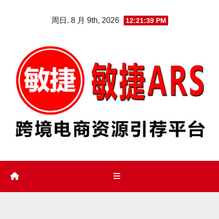
Skip
周日. 8 月 9th, 2026
12:21:40 PM
to
content