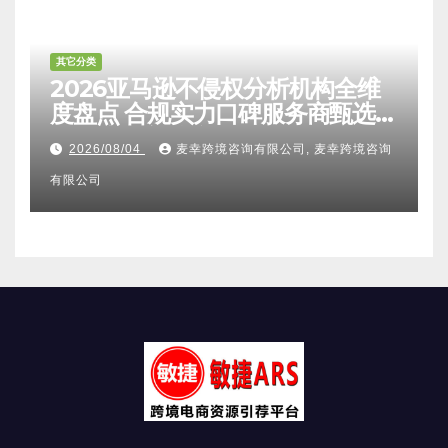
其它分类
2026亚马逊不侵权分析机构全维
度盘点 合规实力口碑服务商甄选
附跨境卖家避坑FAQ全指南
2026/08/04
麦幸跨境咨询有限公司, 麦幸跨境咨询
有限公司