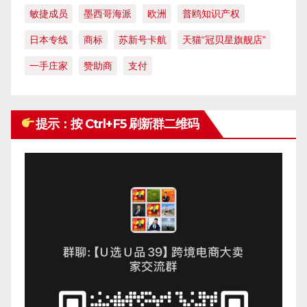
敏捷成员
墨西哥海派
欧洲
普鸥知识产权
日本专线
商标
苏新号卡航
天猫“冠贝星旗舰店”
一手庄家
赞助商
支付
提示：按 Ctrl+F5 刷新群二维码