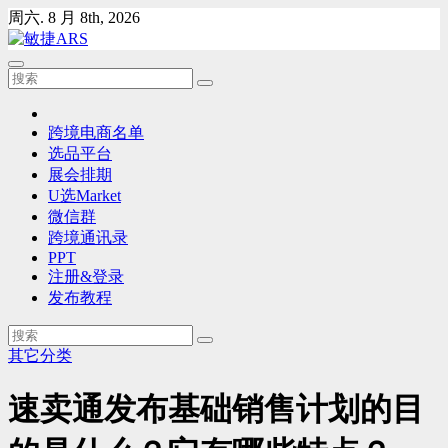
Skip
周六. 8 月 8th, 2026
to
content
跨境电商名单
选品平台
展会排期
U选Market
微信群
跨境通讯录
PPT
注册&登录
发布教程
其它分类
速卖通发布基础销售计划的目