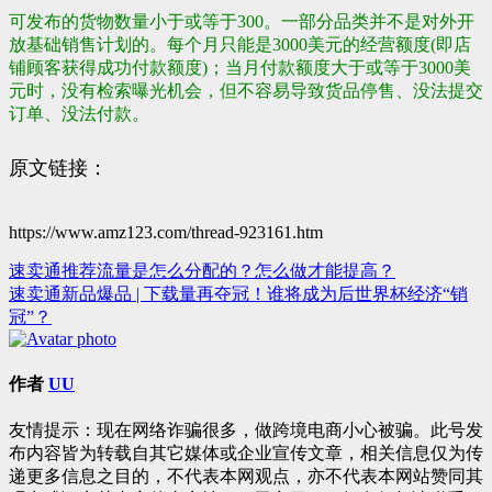
可发布的货物数量小于或等于300。
一部分品类并不是对外开
放基础销售计划的。
每个月只能是3000美元的经营额度(即店
铺顾客获得成功付款额度)；当月付款额度大于或等于3000美
元时，没有检索曝光机会，但不容易导致货品停售、没法提交
订单、没法付款。
原文链接：
https://www.amz123.com/thread-923161.htm
速卖通推荐流量是怎么分配的？怎么做才能提高？
文
速卖通新品爆品 | 下载量再夺冠！谁将成为后世界杯经济“销
章
冠”？
导
航
作者
UU
友情提示：现在网络诈骗很多，做跨境电商小心被骗。此号发
布内容皆为转载自其它媒体或企业宣传文章，相关信息仅为传
递更多信息之目的，不代表本网观点，亦不代表本网站赞同其