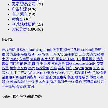
卖家/贸易公司
(21)
广告引流
(426)
测评/涮单
(54)
商协会
(16)
申诉/法律援助
(25)
其它分类
(180,463)
特色标签
跨境电商
亚马逊
tiktok shop
tiktok
服务商
海外IP代理
facebook
跨境主
播
跨境直播
短视频
shopee
货盘
一件代发
直播带货
云仓
跨境卖家
本
土店
lazada
东南亚
大健康
本土入驻
拼多多TEMU
TK
黑幕曝光
选品
展会
网红营销
网红
BI
直播
虾皮
卖家精灵
ERP
shopline
shopify
交友
脱单
相亲
单身狗
ebay
私域营销
协会
卖家
招商
shoptop
shein
主播
抖
音
快手
工厂产品
WhatsApp
纯电池
独立站
工厂
海派
海外仓
货运代理
金牌服务商
金牌供应商
卡派
空派
流量服务
美国
敏捷成员
墨西哥海
派
欧洲
普鸥知识产权
日本专线
商标
苏新号卡航
天猫“冠贝星旗舰店”
一手庄家
赞助商
支付
👉提示：按 Ctrl+F5 刷新群二维码