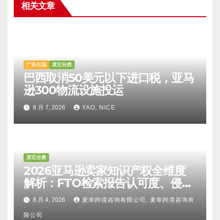
相关文章
广告引流
其它分类
巴西取消50美元以下进口税，亚马
逊300物流设施投运
8 月 7, 2026
YAO, NICE
其它分类
2026亚马逊卖家知识产权全维度
解析：FTO检索报告认可度、侵权
比对区别、TRO应诉方法及服务商
8 月 4, 2026
麦幸跨境咨询有限公司, 麦幸跨境咨询有
甄选避坑全攻略
限公司