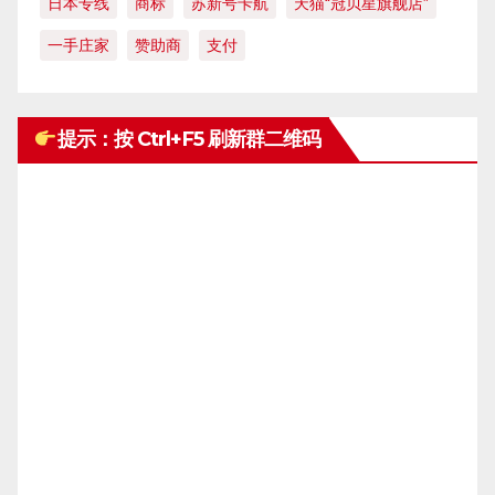
日本专线
商标
苏新号卡航
天猫“冠贝星旗舰店”
一手庄家
赞助商
支付
提示：按 Ctrl+F5 刷新群二维码