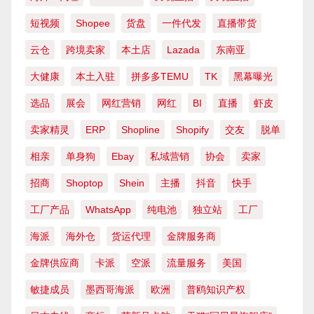
短视频
Shopee
货盘
一件代发
直播带货
云仓
跨境卖家
本土店
Lazada
东南亚
大健康
本土入驻
拼多多TEMU
TK
黑幕曝光
选品
展会
网红营销
网红
BI
直播
虾皮
卖家精灵
ERP
Shopline
Shopify
交友
脱单
相亲
单身狗
Ebay
私域营销
协会
卖家
招商
Shoptop
Shein
主播
抖音
快手
工厂产品
WhatsApp
纯电池
独立站
工厂
海派
海外仓
货运代理
金牌服务商
金牌供应商
卡派
空派
流量服务
美国
敏捷成员
墨西哥海派
欧洲
普鸥知识产权