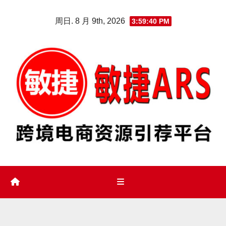
Skip
周日. 8 月 9th, 2026
3:59:41 PM
to
content