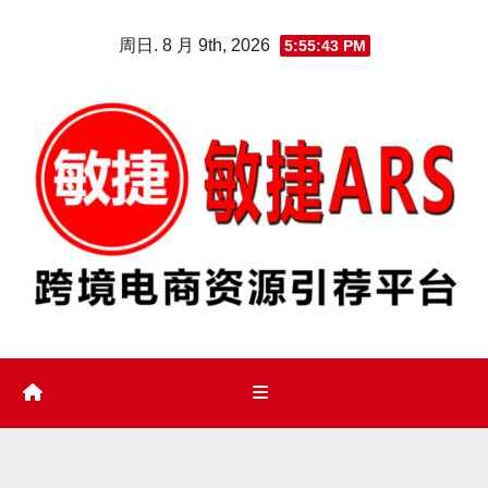
Skip
周日. 8 月 9th, 2026
5:55:44 PM
to
content