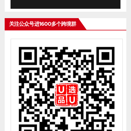
关注公众号进1600多个跨境群