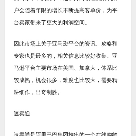
户会随着年限的增长不断提高客单价，为平
台卖家带来了更大的利润空间。
因此市场上关于亚马逊平台的资讯、攻略和
专家也是最多的，相关信息比较好收集。亚
马逊平台主要市场在美国、加拿大，体系比
较成熟，机会很多，难度也比较大，需要精
耕细作，出奇制胜。
速卖通
速卖通是阿里巴巴集团推出的一个在线购物