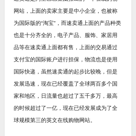
网站，上面的卖家主要是中小企业，也被称
为国际版的“淘宝”，而速卖通上面的产品种类
也是十分齐全的，电子产品、服饰、家居用
品等在速卖通上面都有售，上面的交易通过
支付宝的国际账户进行担保，物流也是使用
国际快递，虽然速卖通的起步比较晚，但是
发展迅速，现在已经覆盖了全球两百多个国
家和地区，日流量也超过了五千多万，最高
的时候超过了一亿，现在已经发展成为了全
球规模第三的英文在线购物网站。