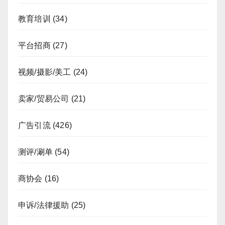
教育培训
(34)
平台招商
(27)
视频/摄影/美工
(24)
卖家/贸易公司
(21)
广告引流
(426)
测评/涮单
(54)
商协会
(16)
申诉/法律援助
(25)