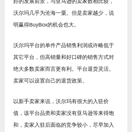
好的发展前景，与亚马逊的卖家数相比较，
沃尔玛几乎为沧海一粟。但是卖家越少，说
明赢得BuyBox的机会也大。
沃尔玛平台的单件产品销售利润或许略低于
其它平台，但高销量和好口碑的销售方式对
绝大多数卖家而言更有利。平台退货灵活。
卖家可以设置自己的退货政策。
以新手卖家来说，沃尔玛有很大的入驻价
值，该平台品类和卖家没有亚马逊等来得饱
和，卖家入驻后面临的竞争较小，尽早加入