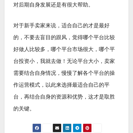
对后期自身发展还是有很大帮助。
对于新手卖家来说，适合自己的才是最好
的，不要去盲目的跟风，觉得哪个平台比较
好做人比较多，哪个平台市场很大，哪个平
台投资小，我就去做！无论平台大小，卖家
需要结合自身情况，慢慢了解各个平台的操
作运营模式，以此来选择最适合自己的平
台，再结合自身的资源和优势，这才是取胜
的关键。