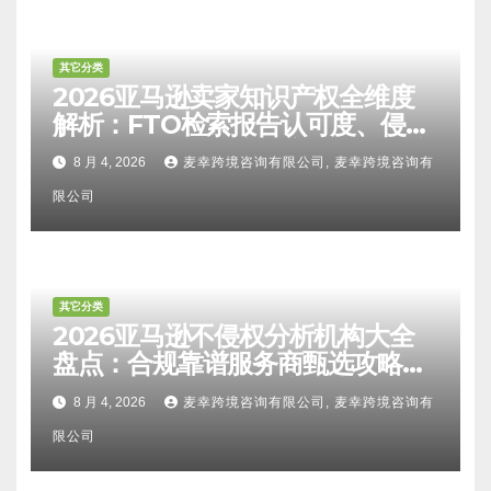
其它分类
2026亚马逊卖家知识产权全维度
解析：FTO检索报告认可度、侵权
比对区别、TRO应诉方法及服务商
8 月 4, 2026
麦幸跨境咨询有限公司, 麦幸跨境咨询有
甄选避坑全攻略
限公司
其它分类
2026亚马逊不侵权分析机构大全
盘点：合规靠谱服务商甄选攻略、
避坑FAQ及标杆机构实力详解
8 月 4, 2026
麦幸跨境咨询有限公司, 麦幸跨境咨询有
限公司