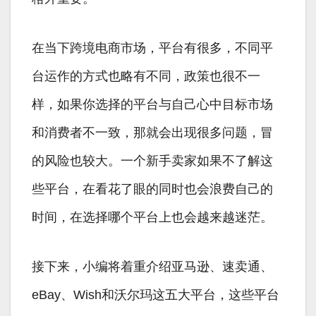
在当下跨境电商市场，平台有很多，不同平
台运作的方式也略有不同，政策也很不一
样，如果你选择的平台与自己心中目标市场
和消费者不一致，那就会出现很多问题，冒
的风险也较大。一个新手卖家如果不了解这
些平台，在看花了眼的同时也会浪费自己的
时间，在选择哪个平台上也会越来越迷茫。
接下来，小编将着重介绍亚马逊、速卖通、
eBay、Wish和沃尔玛这五大平台，这些平台