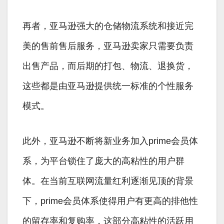
再者，亚马逊强大的仓储物流系统和接近完
美的售前售后服务，亚马逊卖家只需要负责
出售产品，而后期的打包、物流、退换货，
这些都是由亚马逊提供统一标准的个性服务
模式。
此外，亚马逊不断将新业务加入prime会员体
系，为平台锁住了庞大的高粘性的用户群
体。在当前互联网流量红利逐渐见顶的背景
下，prime会员体系使得用户有更高的排他性
的留存率和复购率，这部分高粘性的活跃用