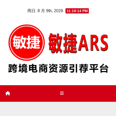
Skip
周日. 8 月 9th, 2026
11:19:15 PM
to
content