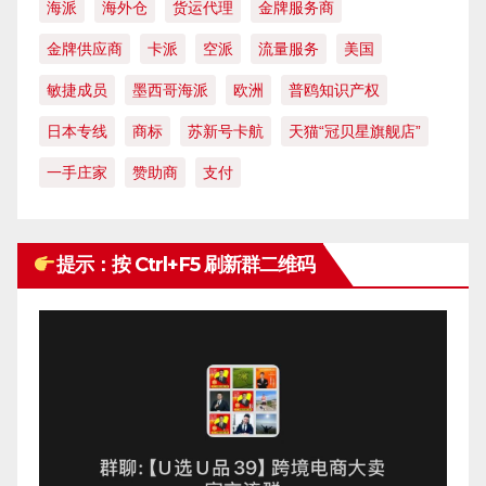
海派
海外仓
货运代理
金牌服务商
金牌供应商
卡派
空派
流量服务
美国
敏捷成员
墨西哥海派
欧洲
普鸥知识产权
日本专线
商标
苏新号卡航
天猫“冠贝星旗舰店”
一手庄家
赞助商
支付
提示：按 Ctrl+F5 刷新群二维码