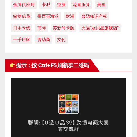
金牌供应商
卡派
空派
流量服务
美国
敏捷成员
墨西哥海派
欧洲
普鸥知识产权
日本专线
商标
苏新号卡航
天猫“冠贝星旗舰店”
一手庄家
赞助商
支付
提示：按 Ctrl+F5 刷新群二维码