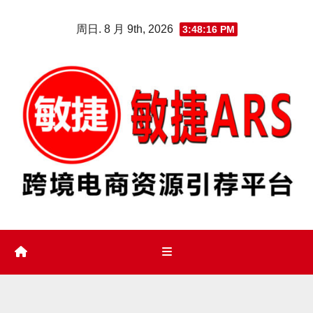
Skip
周日. 8 月 9th, 2026
3:48:17 PM
to
content