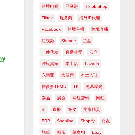
跨境电商
亚马逊
Tiktok Shop
Tiktok
服务商
海外IP代理
Facebook
跨境主播
跨境直播
短视频
Shopee
货盘
一件代发
直播带货
云仓
家的
跨境卖家
本土店
Lazada
东南亚
大健康
本土入驻
拼多多TEMU
TK
黑幕曝光
选品
展会
网红营销
网红
BI
直播
虾皮
卖家精灵
ERP
Shopline
Shopify
交友
脱单
相亲
单身狗
Ebay