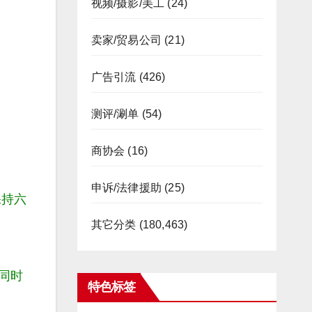
视频/摄影/美工
(24)
卖家/贸易公司
(21)
广告引流
(426)
测评/涮单
(54)
商协会
(16)
申诉/法律援助
(25)
保持六
其它分类
(180,463)
。同时
特色标签