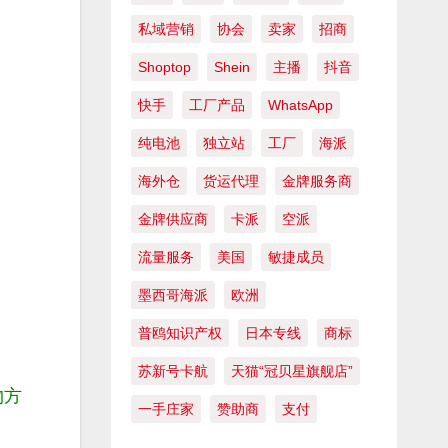
私域营销
协会
卖家
招商
Shoptop
Shein
主播
抖音
快手
工厂产品
WhatsApp
纯电池
独立站
工厂
海派
海外仓
货运代理
金牌服务商
金牌供应商
卡派
空派
流量服务
美国
敏捷成员
墨西哥海派
欧洲
普鸥知识产权
日本专线
商标
苏新号卡航
天猫“冠贝星旗舰店”
物方
一手庄家
赞助商
支付