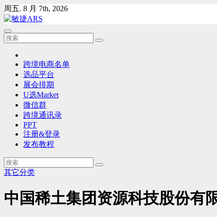
Skip
周五. 8 月 7th, 2026
to
content
跨境电商名单
选品平台
展会排期
U选Market
微信群
跨境通讯录
PPT
注册&登录
发布教程
其它分类
中国稀土集团资源科技股份有