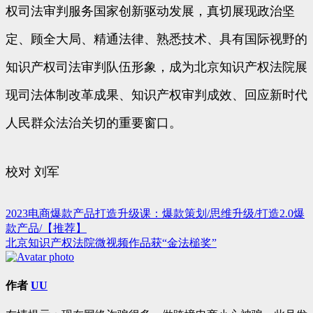
权司法审判服务国家创新驱动发展，真切展现政治坚
定、顾全大局、精通法律、熟悉技术、具有国际视野的
知识产权司法审判队伍形象，成为北京知识产权法院展
现司法体制改革成果、知识产权审判成效、回应新时代
人民群众法治关切的重要窗口。
校对 刘军
2023电商爆款产品打造升级课：爆款策划/思维升级/打造2.0爆
文
款产品/【推荐】
章
北京知识产权法院微视频作品获“金法槌奖”
导
航
作者
UU