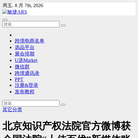
Skip
周五. 8 月 7th, 2026
to
content
跨境电商名单
选品平台
展会排期
U选Market
微信群
跨境通讯录
PPT
注册&登录
发布教程
其它分类
北京知识产权法院官方微博获