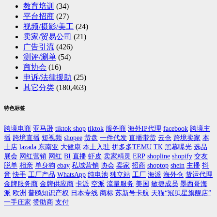
教育培训
(34)
平台招商
(27)
视频/摄影/美工
(24)
卖家/贸易公司
(21)
广告引流
(426)
测评/涮单
(54)
商协会
(16)
申诉/法律援助
(25)
其它分类
(180,463)
特色标签
跨境电商
亚马逊
tiktok shop
tiktok
服务商
海外IP代理
facebook
跨境主
播
跨境直播
短视频
shopee
货盘
一件代发
直播带货
云仓
跨境卖家
本
土店
lazada
东南亚
大健康
本土入驻
拼多多TEMU
TK
黑幕曝光
选品
展会
网红营销
网红
BI
直播
虾皮
卖家精灵
ERP
shopline
shopify
交友
脱单
相亲
单身狗
ebay
私域营销
协会
卖家
招商
shoptop
shein
主播
抖
音
快手
工厂产品
WhatsApp
纯电池
独立站
工厂
海派
海外仓
货运代理
金牌服务商
金牌供应商
卡派
空派
流量服务
美国
敏捷成员
墨西哥海
派
欧洲
普鸥知识产权
日本专线
商标
苏新号卡航
天猫“冠贝星旗舰店”
一手庄家
赞助商
支付