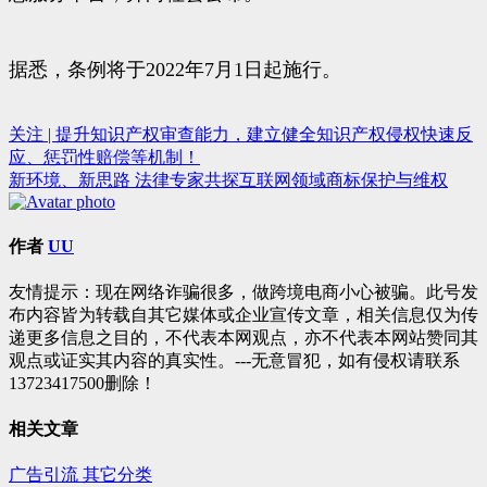
据悉，条例将于2022年7月1日起施行。
关注 | 提升知识产权审查能力，建立健全知识产权侵权快速反
文
应、惩罚性赔偿等机制！
章
新环境、新思路 法律专家共探互联网领域商标保护与维权
导
航
作者
UU
友情提示：现在网络诈骗很多，做跨境电商小心被骗。此号发
布内容皆为转载自其它媒体或企业宣传文章，相关信息仅为传
递更多信息之目的，不代表本网观点，亦不代表本网站赞同其
观点或证实其内容的真实性。---无意冒犯，如有侵权请联系
13723417500删除！
相关文章
广告引流
其它分类