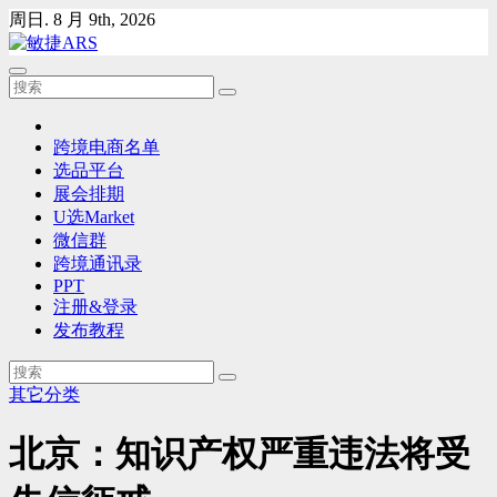
Skip
周日. 8 月 9th, 2026
to
content
跨境电商名单
选品平台
展会排期
U选Market
微信群
跨境通讯录
PPT
注册&登录
发布教程
其它分类
北京：知识产权严重违法将受