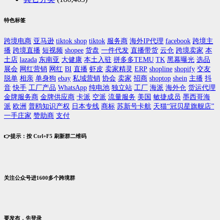
特色标签
跨境电商
亚马逊
tiktok shop
tiktok
服务商
海外IP代理
facebook
跨境主
播
跨境直播
短视频
shopee
货盘
一件代发
直播带货
云仓
跨境卖家
本
土店
lazada
东南亚
大健康
本土入驻
拼多多TEMU
TK
黑幕曝光
选品
展会
网红营销
网红
BI
直播
虾皮
卖家精灵
ERP
shopline
shopify
交友
脱单
相亲
单身狗
ebay
私域营销
协会
卖家
招商
shoptop
shein
主播
抖
音
快手
工厂产品
WhatsApp
纯电池
独立站
工厂
海派
海外仓
货运代理
金牌服务商
金牌供应商
卡派
空派
流量服务
美国
敏捷成员
墨西哥海
派
欧洲
普鸥知识产权
日本专线
商标
苏新号卡航
天猫“冠贝星旗舰店”
一手庄家
赞助商
支付
👉提示：按 Ctrl+F5 刷新群二维码
关注公众号进1600多个跨境群
要发布，先登录