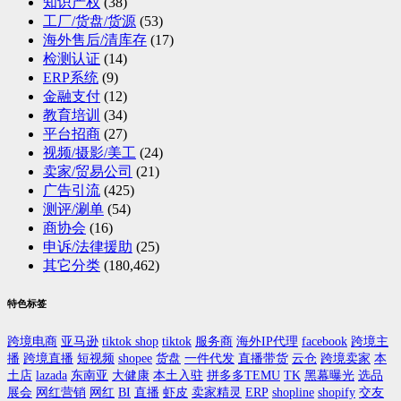
知识产权
(38)
工厂/货盘/货源
(53)
海外售后/清库存
(17)
检测认证
(14)
ERP系统
(9)
金融支付
(12)
教育培训
(34)
平台招商
(27)
视频/摄影/美工
(24)
卖家/贸易公司
(21)
广告引流
(425)
测评/涮单
(54)
商协会
(16)
申诉/法律援助
(25)
其它分类
(180,462)
特色标签
跨境电商
亚马逊
tiktok shop
tiktok
服务商
海外IP代理
facebook
跨境主
播
跨境直播
短视频
shopee
货盘
一件代发
直播带货
云仓
跨境卖家
本
土店
lazada
东南亚
大健康
本土入驻
拼多多TEMU
TK
黑幕曝光
选品
展会
网红营销
网红
BI
直播
虾皮
卖家精灵
ERP
shopline
shopify
交友