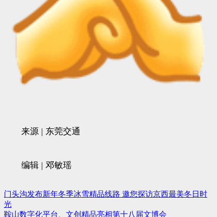
来源 | 东莞交通
编辑 | 邓敏瑶
门头沟发布新年冬季冰雪精品线路 邀您探访京西最美冬日时
文
光
章
鞍山数字化平台、文创精品亮相第十八届文博会