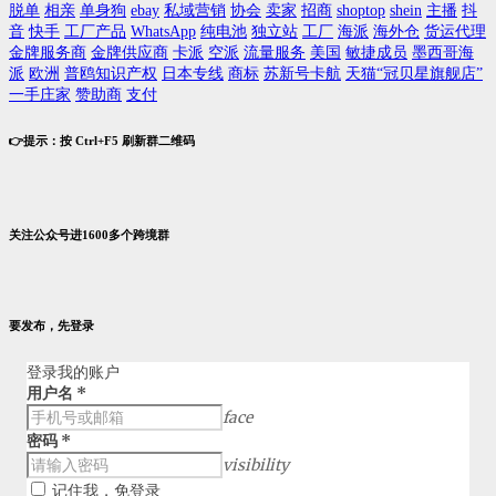
脱单
相亲
单身狗
ebay
私域营销
协会
卖家
招商
shoptop
shein
主播
抖
音
快手
工厂产品
WhatsApp
纯电池
独立站
工厂
海派
海外仓
货运代理
金牌服务商
金牌供应商
卡派
空派
流量服务
美国
敏捷成员
墨西哥海
派
欧洲
普鸥知识产权
日本专线
商标
苏新号卡航
天猫“冠贝星旗舰店”
一手庄家
赞助商
支付
👉提示：按 Ctrl+F5 刷新群二维码
关注公众号进1600多个跨境群
要发布，先登录
登录我的账户
用户名
*
face
密码
*
visibility
记住我，免登录