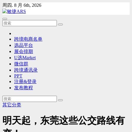
Skip
周四. 8 月 6th, 2026
to
content
跨境电商名单
选品平台
展会排期
U选Market
微信群
跨境通讯录
PPT
注册&登录
发布教程
其它分类
明天起，东莞这些公交路线有