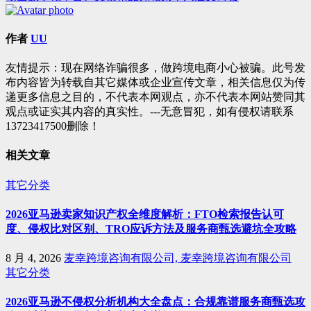
导
航
作者
UU
友情提示：现在网络诈骗很多，做跨境电商小心被骗。此号发
布内容皆为转载自其它媒体或企业宣传文章，相关信息仅为传
递更多信息之目的，不代表本网观点，亦不代表本网站赞同其
观点或证实其内容的真实性。---无意冒犯，如有侵权请联系
13723417500删除！
相关文章
其它分类
2026亚马逊卖家知识产权全维度解析：FTO检索报告认可
度、侵权比对区别、TRO应诉方法及服务商甄选避坑全攻略
8 月 4, 2026
麦幸跨境咨询有限公司, 麦幸跨境咨询有限公司
其它分类
2026亚马逊不侵权分析机构大全盘点：合规靠谱服务商甄选攻