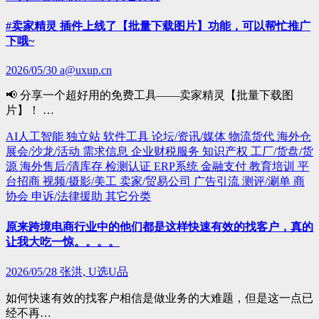
#卖家精灵 插件上线了【批量下载图片】功能，可以帮忙推广
下哦~
2026/05/30
a@uxup.cn
📢 分享一个超好用的免费工具——卖家精灵【批量下载图
片】！ …
AI人工智能
独立站
软件工具
论坛/资讯/媒体
物流货代
海外仓
展会/沙龙/活动
需求信息
企业财税服务
知识产权
工厂/货盘/货
源
海外售后/清库存
检测认证
ERP系统
金融支付
教育培训
平
台招商
视频/摄影/美工
卖家/贸易公司
广告引流
测评/涮单
商
协会
申诉/法律援助
其它分类
原来跨境电商行业中的他们都是这样快速有效的找客户，真的
让我大吃一惊。。。。
2026/05/28
张洪, U选U品
如何快速有效的找客户相信是做业务的大难题，但是这一点已
经不再…