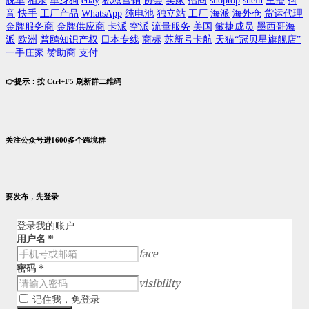
脱单
相亲
单身狗
ebay
私域营销
协会
卖家
招商
shoptop
shein
主播
抖
音
快手
工厂产品
WhatsApp
纯电池
独立站
工厂
海派
海外仓
货运代理
金牌服务商
金牌供应商
卡派
空派
流量服务
美国
敏捷成员
墨西哥海
派
欧洲
普鸥知识产权
日本专线
商标
苏新号卡航
天猫“冠贝星旗舰店”
一手庄家
赞助商
支付
👉提示：按 Ctrl+F5 刷新群二维码
关注公众号进1600多个跨境群
要发布，先登录
登录我的账户
用户名
*
face
密码
*
visibility
记住我，免登录