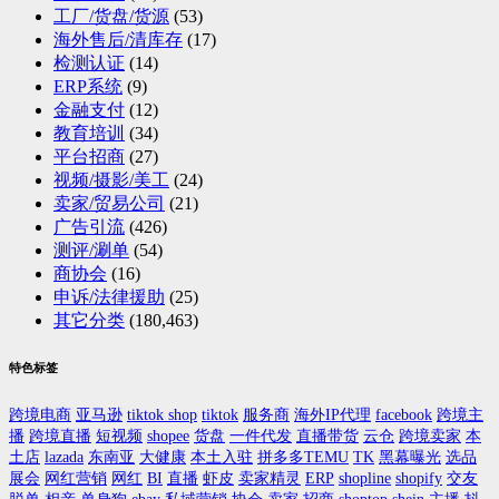
工厂/货盘/货源
(53)
海外售后/清库存
(17)
检测认证
(14)
ERP系统
(9)
金融支付
(12)
教育培训
(34)
平台招商
(27)
视频/摄影/美工
(24)
卖家/贸易公司
(21)
广告引流
(426)
测评/涮单
(54)
商协会
(16)
申诉/法律援助
(25)
其它分类
(180,463)
特色标签
跨境电商
亚马逊
tiktok shop
tiktok
服务商
海外IP代理
facebook
跨境主
播
跨境直播
短视频
shopee
货盘
一件代发
直播带货
云仓
跨境卖家
本
土店
lazada
东南亚
大健康
本土入驻
拼多多TEMU
TK
黑幕曝光
选品
展会
网红营销
网红
BI
直播
虾皮
卖家精灵
ERP
shopline
shopify
交友