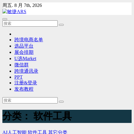
Skip
周五. 8 月 7th, 2026
to
content
跨境电商名单
选品平台
展会排期
U选Market
微信群
跨境通讯录
PPT
注册&登录
发布教程
分类：
软件工具
AI人工智能
软件工具
其它分类