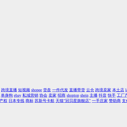
跨境直播
短视频
shopee
货盘
一件代发
直播带货
云仓
跨境卖家
本土店
l
单身狗
ebay
私域营销
协会
卖家
招商
shoptop
shein
主播
抖音
快手
工厂
产权
日本专线
商标
苏新号卡航
天猫“冠贝星旗舰店”
一手庄家
赞助商
支