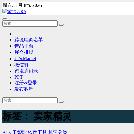
Skip
周六. 8 月 8th, 2026
to
content
跨境电商名单
选品平台
展会排期
U选Market
微信群
跨境通讯录
PPT
注册&登录
发布教程
标签：
卖家精灵
AI人工智能
软件工具
其它分类