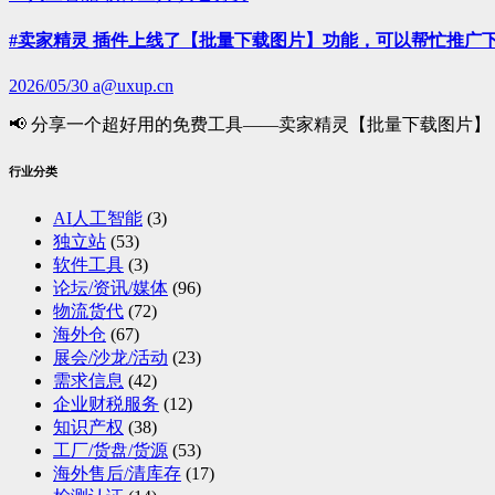
#卖家精灵 插件上线了【批量下载图片】功能，可以帮忙推广下
2026/05/30
a@uxup.cn
📢 分享一个超好用的免费工具——卖家精灵【批量下载图片】
行业分类
AI人工智能
(3)
独立站
(53)
软件工具
(3)
论坛/资讯/媒体
(96)
物流货代
(72)
海外仓
(67)
展会/沙龙/活动
(23)
需求信息
(42)
企业财税服务
(12)
知识产权
(38)
工厂/货盘/货源
(53)
海外售后/清库存
(17)