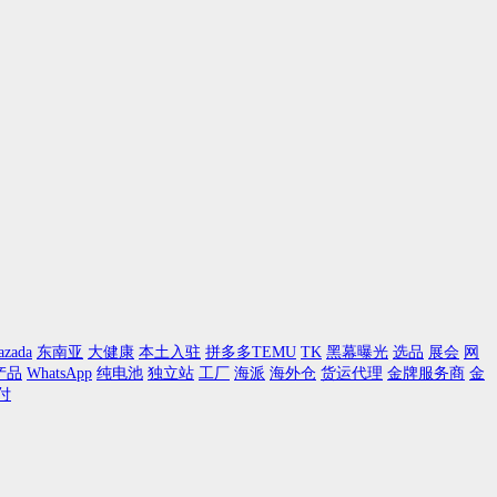
azada
东南亚
大健康
本土入驻
拼多多TEMU
TK
黑幕曝光
选品
展会
网
产品
WhatsApp
纯电池
独立站
工厂
海派
海外仓
货运代理
金牌服务商
金
付