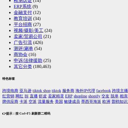
检测认证
(14)
ERP系统
(9)
金融支付
(12)
教育培训
(34)
平台招商
(27)
视频/摄影/美工
(24)
卖家/贸易公司
(21)
广告引流
(426)
测评/涮单
(54)
商协会
(16)
申诉/法律援助
(25)
其它分类
(180,463)
特色标签
跨境电商
亚马逊
tiktok shop
tiktok
服务商
海外IP代理
facebook
跨境主播
红营销
网红
BI
直播
虾皮
卖家精灵
ERP
shopline
shopify
交友
脱单
相亲
牌供应商
卡派
空派
流量服务
美国
敏捷成员
墨西哥海派
欧洲
普鸥知识
👉提示：按 Ctrl+F5 刷新群二维码