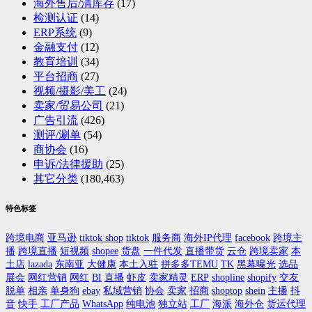
海外售后/清库存
(17)
检测认证
(14)
ERP系统
(9)
金融支付
(12)
教育培训
(34)
平台招商
(27)
视频/摄影/美工
(24)
卖家/贸易公司
(21)
广告引流
(426)
测评/涮单
(54)
商协会
(16)
申诉/法律援助
(25)
其它分类
(180,463)
特色标签
跨境电商
亚马逊
tiktok shop
tiktok
服务商
海外IP代理
facebook
跨境主
播
跨境直播
短视频
shopee
货盘
一件代发
直播带货
云仓
跨境卖家
本
土店
lazada
东南亚
大健康
本土入驻
拼多多TEMU
TK
黑幕曝光
选品
展会
网红营销
网红
BI
直播
虾皮
卖家精灵
ERP
shopline
shopify
交友
脱单
相亲
单身狗
ebay
私域营销
协会
卖家
招商
shoptop
shein
主播
抖
音
快手
工厂产品
WhatsApp
纯电池
独立站
工厂
海派
海外仓
货运代理