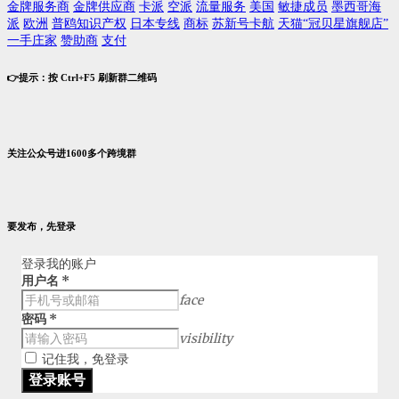
金牌服务商
金牌供应商
卡派
空派
流量服务
美国
敏捷成员
墨西哥海
派
欧洲
普鸥知识产权
日本专线
商标
苏新号卡航
天猫“冠贝星旗舰店”
一手庄家
赞助商
支付
👉提示：按 Ctrl+F5 刷新群二维码
关注公众号进1600多个跨境群
要发布，先登录
登录我的账户
用户名
*
face
密码
*
visibility
记住我，免登录