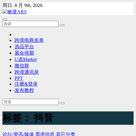
Skip
周日. 8 月 9th, 2026
to
content
跨境电商名单
选品平台
展会排期
U选Market
微信群
跨境通讯录
PPT
注册&登录
发布教程
标签：
抖音
论坛/资讯/媒体
需求信息
其它分类