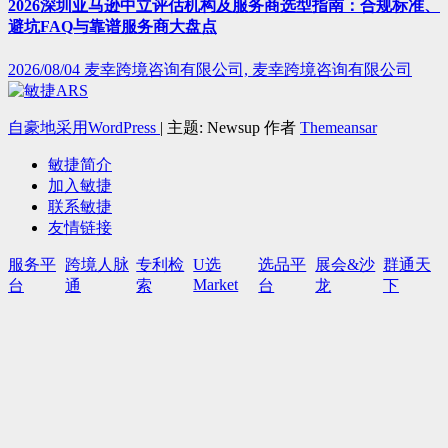
2026深圳亚马逊中立评估机构及服务商选型指南：合规标准、
避坑FAQ与靠谱服务商大盘点
2026/08/04
麦幸跨境咨询有限公司, 麦幸跨境咨询有限公司
自豪地采用WordPress
|
主题: Newsup 作者
Themeansar
敏捷简介
加入敏捷
联系敏捷
友情链接
服务平
跨境人脉
专利检
U选
选品平
展会&沙
群通天
Market
台
通
索
台
龙
下