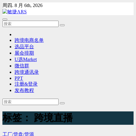
Skip
周四. 8 月 6th, 2026
to
content
跨境电商名单
选品平台
展会排期
U选Market
微信群
跨境通讯录
PPT
注册&登录
发布教程
标签：
跨境直播
工厂/货盘/货源