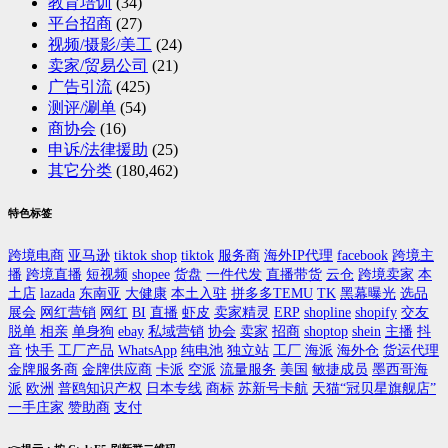
教育培训
(34)
平台招商
(27)
视频/摄影/美工
(24)
卖家/贸易公司
(21)
广告引流
(425)
测评/涮单
(54)
商协会
(16)
申诉/法律援助
(25)
其它分类
(180,462)
特色标签
跨境电商
亚马逊
tiktok shop
tiktok
服务商
海外IP代理
facebook
跨境主
播
跨境直播
短视频
shopee
货盘
一件代发
直播带货
云仓
跨境卖家
本
土店
lazada
东南亚
大健康
本土入驻
拼多多TEMU
TK
黑幕曝光
选品
展会
网红营销
网红
BI
直播
虾皮
卖家精灵
ERP
shopline
shopify
交友
脱单
相亲
单身狗
ebay
私域营销
协会
卖家
招商
shoptop
shein
主播
抖
音
快手
工厂产品
WhatsApp
纯电池
独立站
工厂
海派
海外仓
货运代理
金牌服务商
金牌供应商
卡派
空派
流量服务
美国
敏捷成员
墨西哥海
派
欧洲
普鸥知识产权
日本专线
商标
苏新号卡航
天猫“冠贝星旗舰店”
一手庄家
赞助商
支付