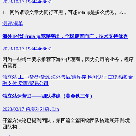
2023/10/17
19844466631
1、网络诋毁文章为同行互黑，可想rola-ip是多么优秀。2…
测评/涮单
海外IP代理rola-ip表现突出，全球覆盖面广，技术支持优秀
2023/10/17
19844466631
因为一些粉丝要求推荐下海外代理商，因为公司的业务，程序
员需要…
独立站
工厂/货盘/货源
海外售后/清库存
检测认证
ERP系统
金
融支付
卖家/贸易公司
独立站运营13——团队搭建（黄金铁三角）
2023/02/17
跨境对对碰, Lin
开篇方法论已提到团队，第四篇全篇围绕团队搭建展开 跨境
团队构…