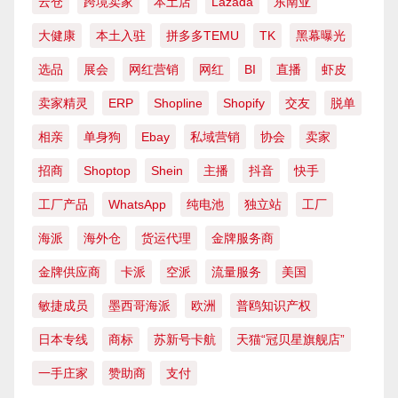
云仓
跨境卖家
本土店
Lazada
东南亚
大健康
本土入驻
拼多多TEMU
TK
黑幕曝光
选品
展会
网红营销
网红
BI
直播
虾皮
卖家精灵
ERP
Shopline
Shopify
交友
脱单
相亲
单身狗
Ebay
私域营销
协会
卖家
招商
Shoptop
Shein
主播
抖音
快手
工厂产品
WhatsApp
纯电池
独立站
工厂
海派
海外仓
货运代理
金牌服务商
金牌供应商
卡派
空派
流量服务
美国
敏捷成员
墨西哥海派
欧洲
普鸥知识产权
日本专线
商标
苏新号卡航
天猫“冠贝星旗舰店”
一手庄家
赞助商
支付