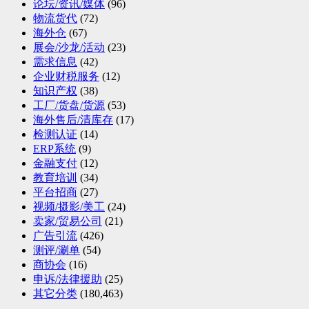
论坛/资讯/媒体
(96)
物流货代
(72)
海外仓
(67)
展会/沙龙/活动
(23)
需求信息
(42)
企业财税服务
(12)
知识产权
(38)
工厂/货盘/货源
(53)
海外售后/清库存
(17)
检测认证
(14)
ERP系统
(9)
金融支付
(12)
教育培训
(34)
平台招商
(27)
视频/摄影/美工
(24)
卖家/贸易公司
(21)
广告引流
(426)
测评/涮单
(54)
商协会
(16)
申诉/法律援助
(25)
其它分类
(180,463)