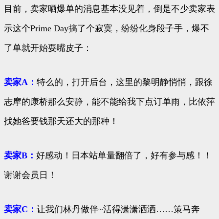
目前，卖家晒爆单的消息基本没见着，倒是不少卖家表
示这个Prime Day搞了个寂寞，纷纷化身段子手，爆不
了单就开始耍嘴皮子：
卖家A：
特么的，打开后台，这里的黎明静悄悄，跟徐
志摩的康桥那么安静，能不能给我下点订单雨，比依萍
找她爸要钱那天还大的那种！
卖家B：
好感动！日本站单量翻倍了，好有参与感！！
谢谢会员日！
卖家C：
让我们林丹做伴~活得潇潇洒洒……策马奔