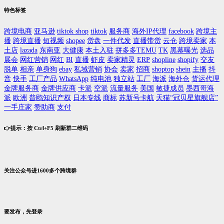
特色标签
跨境电商
亚马逊
tiktok shop
tiktok
服务商
海外IP代理
facebook
跨境主
播
跨境直播
短视频
shopee
货盘
一件代发
直播带货
云仓
跨境卖家
本
土店
lazada
东南亚
大健康
本土入驻
拼多多TEMU
TK
黑幕曝光
选品
展会
网红营销
网红
BI
直播
虾皮
卖家精灵
ERP
shopline
shopify
交友
脱单
相亲
单身狗
ebay
私域营销
协会
卖家
招商
shoptop
shein
主播
抖
音
快手
工厂产品
WhatsApp
纯电池
独立站
工厂
海派
海外仓
货运代理
金牌服务商
金牌供应商
卡派
空派
流量服务
美国
敏捷成员
墨西哥海
派
欧洲
普鸥知识产权
日本专线
商标
苏新号卡航
天猫“冠贝星旗舰店”
一手庄家
赞助商
支付
👉提示：按 Ctrl+F5 刷新群二维码
关注公众号进1600多个跨境群
要发布，先登录