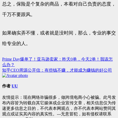
总之，保险是个复杂的商品，本着对自己负责的态度，
千万不要跟风。
如果确实弄不懂，或者就是没时间，那么，专业的事交
给专业的人。
Prime Day爆单了！亚马逊卖家：昨天0单，今天2单！我该怎
文
么办？
章
知乎CEO周源公开信：有些钱不赚，才能成为赚钱的好公司
导
航
作者
UU
友情提示：现在网络诈骗很多，做跨境电商小心被骗。此号发
布内容皆为转载自其它媒体或企业宣传文章，相关信息仅为传
递更多信息之目的，不代表本网观点，亦不代表本网站赞同其
观点或证实其内容的真实性。---无意冒犯，如有侵权请联系