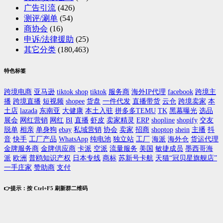
广告引流
(426)
测评/涮单
(54)
商协会
(16)
申诉/法律援助
(25)
其它分类
(180,463)
特色标签
跨境电商
亚马逊
tiktok shop
tiktok
服务商
海外IP代理
facebook
跨境主
播
跨境直播
短视频
shopee
货盘
一件代发
直播带货
云仓
跨境卖家
本
土店
lazada
东南亚
大健康
本土入驻
拼多多TEMU
TK
黑幕曝光
选品
展会
网红营销
网红
BI
直播
虾皮
卖家精灵
ERP
shopline
shopify
交友
脱单
相亲
单身狗
ebay
私域营销
协会
卖家
招商
shoptop
shein
主播
抖
音
快手
工厂产品
WhatsApp
纯电池
独立站
工厂
海派
海外仓
货运代理
金牌服务商
金牌供应商
卡派
空派
流量服务
美国
敏捷成员
墨西哥海
派
欧洲
普鸥知识产权
日本专线
商标
苏新号卡航
天猫“冠贝星旗舰店”
一手庄家
赞助商
支付
👉提示：按 Ctrl+F5 刷新群二维码