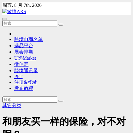
Skip
周五. 8 月 7th, 2026
to
content
跨境电商名单
选品平台
展会排期
U选Market
微信群
跨境通讯录
PPT
注册&登录
发布教程
其它分类
和朋友买一样的保险，对不对