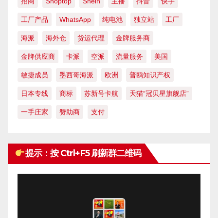
招商
Shoptop
Shein
主播
抖音
快手
工厂产品
WhatsApp
纯电池
独立站
工厂
海派
海外仓
货运代理
金牌服务商
金牌供应商
卡派
空派
流量服务
美国
敏捷成员
墨西哥海派
欧洲
普鸥知识产权
日本专线
商标
苏新号卡航
天猫“冠贝星旗舰店”
一手庄家
赞助商
支付
提示：按 Ctrl+F5 刷新群二维码