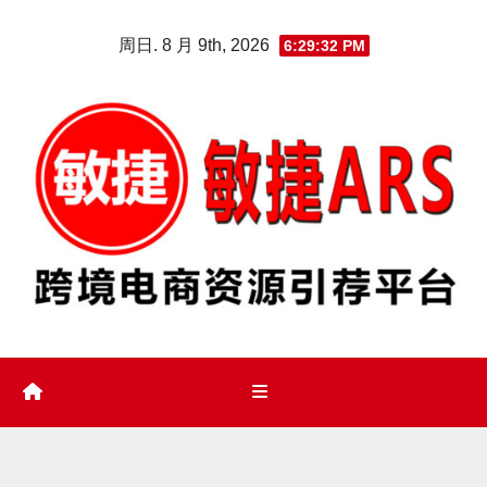
Skip
周日. 8 月 9th, 2026
6:29:33 PM
to
content