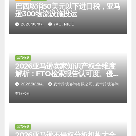
巴西取消50美元以下进口税，亚马
逊300物流设施投运
2026/08/07
YAO, NICE
其它分类
2026亚马逊卖家知识产权全维度
解析：FTO检索报告认可度、侵权
比对区别、TRO应诉方法及服务商
2026/08/04
麦幸跨境咨询有限公司, 麦幸跨境咨询
甄选避坑全攻略
有限公司
其它分类
2026亚马逊不侵权分析机构大全