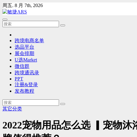
Skip
周五. 8 月 7th, 2026
to
content
跨境电商名单
选品平台
展会排期
U选Market
微信群
跨境通讯录
PPT
注册&登录
发布教程
其它分类
2022宠物用品怎么选 ▎宠物