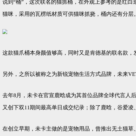
说到“桶”，这次联名的猫抓桶，在外观上参考的是红白
猫咪，采用的瓦楞纸材质可供猫咪抓挠，桶内还有分层
这款猫爪桶本身颜值够高，同时又是肯德基的联名款，发
另外，之所以被称之为新锐宠物生活方式品牌，未来VE
去年8月，未卡在官宣鹿晗成为其首位品牌全球代言人后
又创下双11期间最高单日成交纪录；除了鹿晗，谷爱凌、
在创立早期，未卡主做的是宠物用品，曾推出无土猫草