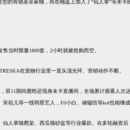
造型的肯德基全家桶，而在桶盖上加入了“仙人掌”等未
。
售当时限量1800套，2小时就被抢购而空。
TRESKA在宠物行业里一直头顶光环、营销动作不断。
，双11期间鹿晗还现身未卡直播间，全场累计观看人次达
宋祖儿等一线明星艺人，Fil小白、储镒恬等kol也相
、仙人掌猫爬架、西瓜猫砂盆等行业爆款。在多轮融资后