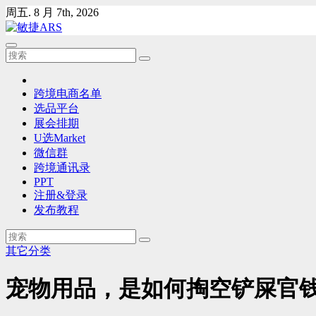
Skip
周五. 8 月 7th, 2026
to
content
跨境电商名单
选品平台
展会排期
U选Market
微信群
跨境通讯录
PPT
注册&登录
发布教程
其它分类
宠物用品，是如何掏空铲屎官