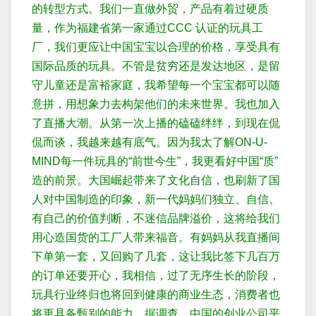
的转型方式。
我们一直做外贸，产品有着过硬质
量，作为福建省第一家通过CCC 认证的玩具工
厂，我们更应让中国宝宝以合理的价格，享受具有
国际品质的玩具。
不管是贫穷还是发达地区，是留
守儿童还是富裕家庭，我希望每一个宝宝都可以随
意拼，用想象力去构架他们的未来世界。
我也加入
了直播大潮。
从第一次上播的磕磕绊绊，到现在侃
侃而谈，我越来越有底气。因为我太了解ON-U-
MIND每一件玩具的“前世今生”，我更看好中国“质”
造的前景。
大国崛起带来了文化自信，也刷新了国
人对中国制造的印象，新一代妈妈们独立、自信、
有自己的价值判断，不迷信品牌溢价，这将给我们
用心造国货的工厂人带来福音。
有妈妈从我直播间
下单第一套，又回购了几套，这让我比签下几百万
的订单还要开心，我相信，过了无序生长的阶段，
玩具行业终归也将回到健康的商业生态，消费者也
将更具备甄别的能力。
据调查，中国的创业公司平