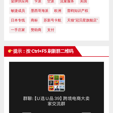
金牌供应商
卡派
空派
流量服务
美国
敏捷成员
墨西哥海派
欧洲
普鸥知识产权
日本专线
商标
苏新号卡航
天猫“冠贝星旗舰店”
一手庄家
赞助商
支付
提示：按 Ctrl+F5 刷新群二维码