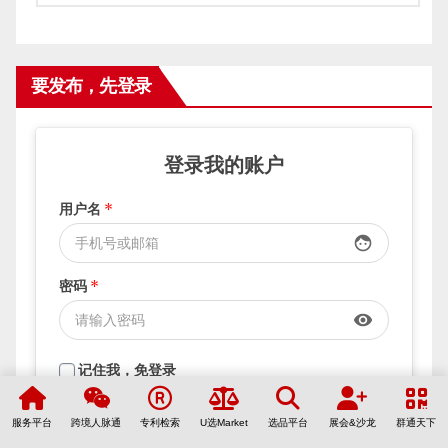
要发布，先登录
登录我的账户
用户名
*
face
密码
*
visibility
记住我，免登录
服务平台
跨境人脉通
专利检索
U选Market
选品平台
展会&沙龙
群通天下