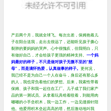
产后两个月，我就全球飞。每次出差，保姆抱着儿
子在阳台送我，走出去很远了，还能听见孩子撕心
裂肺的要妈妈的哭声。
心中很愧疚，但我明白，只
有做好自己，才会给孩子更强的精神支持。
一个妈
妈最好的样子，不只是做对孩子无微不至的“慈
母”，而是满怀热爱，认真做事的样子。
更何况，
我已经不是为自己一个人在奋斗，身后还有那么多
的人，我也背负着他们的梦想。
后来，我索性带着
保姆、孩子和我一起住在工厂。
儿子成了我们家产
品的第一测试员。
从拿着玩具啃着咬着，到
能用肉
嘟嘟的小手垒积木，我一边工作，一边见缝插针陪
他。
他爱用积木垒起高高的塔，然后激动地叫我