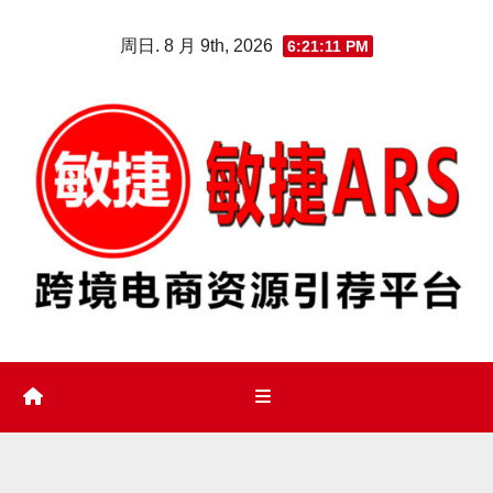
Skip
周日. 8 月 9th, 2026
6:21:13 PM
to
content