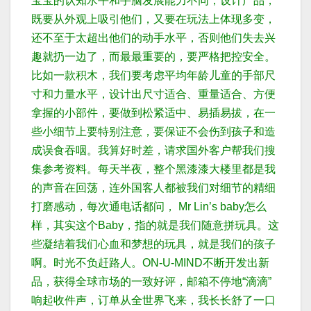
宝宝的认知水平和手脑发展能力不同，设计产品，
既要从外观上吸引他们，又要在玩法上体现多变，
还不至于太超出他们的动手水平，否则他们失去兴
趣就扔一边了，而最最重要的，要严格把控安全。
比如一款积木，我们要考虑平均年龄儿童的手部尺
寸和力量水平，设计出尺寸适合、重量适合、方便
拿握的小部件，要做到
松紧适中、易插易拔，在一
些小细节上要特别注意，要保证不会伤到孩子和造
成误食吞咽
。
我算好时差，请求国外客户帮我们搜
集参考资料。
每天半夜，整个黑漆漆大楼里都是我
的声音在回荡，连外国客人都被我们对细节的精细
打磨感动，每次通电话都问， Mr Lin’s baby怎么
样，其实这个Baby，指的就是我们随意拼玩具。
这
些凝结着我们心血和梦想的玩具，就是我们的孩子
啊。
时光不负赶路人。ON-U-MIND不断开发出新
品，获得全球市场的一致好评，邮箱不停地“滴滴”
响起收件声，订单从全世界飞来，我长长舒了一口