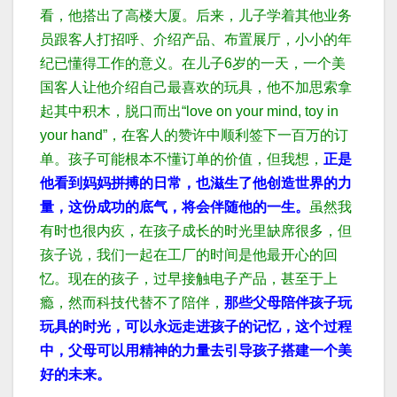
看，他搭出了
高楼大厦。
后来，儿子学着其他业务
员跟客人打招呼、介绍产品、布置展厅，小小的年
纪已懂得工作的意义。
在儿子6岁的一天，一个美
国客人让他介绍自己最喜欢的玩具，他不加思索拿
起其中积木，脱口而出“love on your mind, toy in
your hand”，在客人的赞许中顺利签下一百万的订
单。
孩子可能根本不懂订单的价值，但我想，
正是
他看到妈妈拼搏的日常，也滋生了他创造世界的力
量，这份成功的底气，将会伴随他的一生。
虽然我
有时也很内疚，在孩子成长的时光里缺席很多，但
孩子说，我们一起在工厂的时间是他最开心的回
忆。
现在的孩子，过早接触电子产品，甚至于上
瘾，然而科技代替不了陪伴，
那些父母陪伴孩子玩
玩具的时光，可以永远走进孩子的记忆，这个过程
中，父母可以用精神的力量去引导孩子搭建一个美
好的未来。