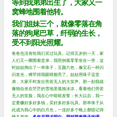
等到我弟弟出生了，大家又一
窝蜂地围着他转。
我们姐妹三个，就像零落在角
落的狗尾巴草，纤弱的生长，
受不到阳光照耀。
爸爸也没有给我们买过玩具。记得五岁的一天，家
人们又一圈围着堂弟，我照例孤零零坐在一旁，这
时姑姑掏出了一串珠子，五颜六色，像宝石一样闪
闪发光，稀罕得我眼睛都亮了。
姑姑用珠子逗堂
弟，大家不时发出旁若无人的大笑声。
那一刻我就
像独自坐在茫茫的雪地里孤独冰凉，看着他们旁若
无人的笑脸，我在心中暗暗发誓：长大以后，我一
定要赚好多好多钱，买好多好多玩具。
那串珠子从
此成为我心中的白月光，一连好多个晚上都惦记得
睡不着觉。
多年后我才明白，我对那串珠子的渴