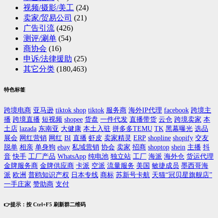
视频/摄影/美工
(24)
卖家/贸易公司
(21)
广告引流
(426)
测评/涮单
(54)
商协会
(16)
申诉/法律援助
(25)
其它分类
(180,463)
特色标签
跨境电商
亚马逊
tiktok shop
tiktok
服务商
海外IP代理
facebook
跨境主
播
跨境直播
短视频
shopee
货盘
一件代发
直播带货
云仓
跨境卖家
本
土店
lazada
东南亚
大健康
本土入驻
拼多多TEMU
TK
黑幕曝光
选品
展会
网红营销
网红
BI
直播
虾皮
卖家精灵
ERP
shopline
shopify
交友
脱单
相亲
单身狗
ebay
私域营销
协会
卖家
招商
shoptop
shein
主播
抖
音
快手
工厂产品
WhatsApp
纯电池
独立站
工厂
海派
海外仓
货运代理
金牌服务商
金牌供应商
卡派
空派
流量服务
美国
敏捷成员
墨西哥海
派
欧洲
普鸥知识产权
日本专线
商标
苏新号卡航
天猫“冠贝星旗舰店”
一手庄家
赞助商
支付
👉提示：按 Ctrl+F5 刷新群二维码