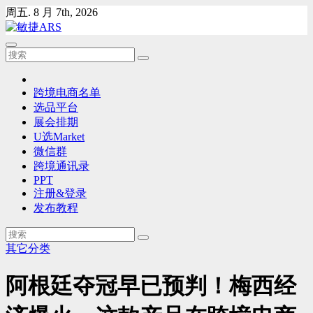
Skip
周五. 8 月 7th, 2026
to
content
跨境电商名单
选品平台
展会排期
U选Market
微信群
跨境通讯录
PPT
注册&登录
发布教程
其它分类
阿根廷夺冠早已预判！梅西经