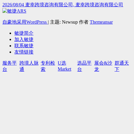
2026/08/04
麦幸跨境咨询有限公司, 麦幸跨境咨询有限公司
自豪地采用WordPress
|
主题: Newsup 作者
Themeansar
敏捷简介
加入敏捷
联系敏捷
友情链接
服务平
跨境人脉
专利检
U选
选品平
展会&沙
群通天
Market
台
通
索
台
龙
下