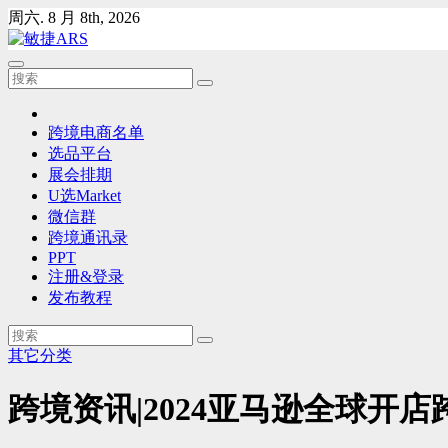
Skip
周六. 8 月 8th, 2026
to
content
跨境电商名单
选品平台
展会排期
U选Market
微信群
跨境通讯录
PPT
注册&登录
发布教程
其它分类
跨境资讯|2024亚马逊全球开