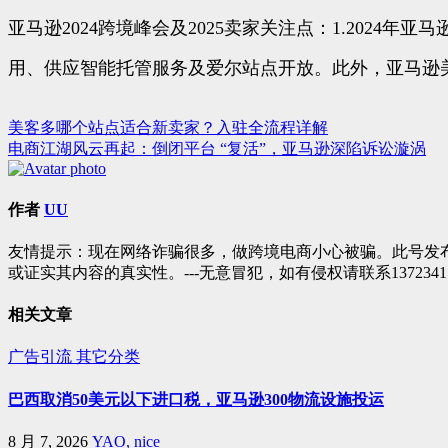
亚马逊2024跨境峰会及2025卖家关注点：1.2024
用、供应智能托管服务及爱尔站点开放。此外，亚马逊美国
美客多哪个站点适合新卖家？入驻全流程详解
文
电商江湖风云再起：倒闭平台 “复活”，亚马逊深陷诉讼漩涡
章
导
作者
UU
航
友情提示：现在网络诈骗很多，做跨境电商小心被骗。此号发
或证实其内容的真实性。---无意冒犯，如有侵权请联系1372341
相关文章
广告引流
其它分类
巴西取消50美元以下进口税，亚马逊300物流设施投运
8 月 7, 2026
YAO, nice