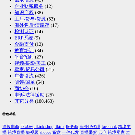
企业财税服务
(12)
知识产权
(38)
工厂/货盘/货源
(53)
海外售后/清库存
(17)
检测认证
(14)
ERP系统
(9)
金融支付
(12)
教育培训
(34)
平台招商
(27)
视频/摄影/美工
(24)
卖家/贸易公司
(21)
广告引流
(426)
测评/涮单
(54)
商协会
(16)
申诉/法律援助
(25)
其它分类
(180,463)
特色标签
跨境电商
亚马逊
tiktok shop
tiktok
服务商
海外IP代理
facebook
跨境主
播
跨境直播
短视频
shopee
货盘
一件代发
直播带货
云仓
跨境卖家
本