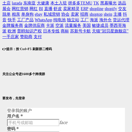
土店
lazada
东南亚
大健康
本土入驻
拼多多TEMU
TK
黑幕曝光
选品
展会
网红营销
网红
BI
直播
虾皮
卖家精灵
ERP
shopline
shopify
交友
脱单
相亲
单身狗
ebay
私域营销
协会
卖家
招商
shoptop
shein
主播
抖
音
快手
工厂产品
WhatsApp
纯电池
独立站
工厂
海派
海外仓
货运代理
金牌服务商
金牌供应商
卡派
空派
流量服务
美国
敏捷成员
墨西哥海
派
欧洲
普鸥知识产权
日本专线
商标
苏新号卡航
天猫“冠贝星旗舰店”
一手庄家
赞助商
支付
👉提示：按 Ctrl+F5 刷新群二维码
关注公众号进1600多个跨境群
要发布，先登录
登录我的账户
用户名
*
face
密码
*