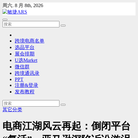
Skip
周六. 8 月 8th, 2026
to
content
跨境电商名单
选品平台
展会排期
U选Market
微信群
跨境通讯录
PPT
注册&登录
发布教程
其它分类
电商江湖风云再起：倒闭平台