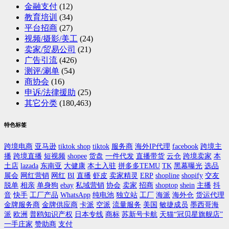
金融支付
(12)
教育培训
(34)
平台招商
(27)
视频/摄影/美工
(24)
卖家/贸易公司
(21)
广告引流
(426)
测评/涮单
(54)
商协会
(16)
申诉/法律援助
(25)
其它分类
(180,463)
特色标签
跨境电商
亚马逊
tiktok shop
tiktok
服务商
海外IP代理
facebook
跨境主
播
跨境直播
短视频
shopee
货盘
一件代发
直播带货
云仓
跨境卖家
本
土店
lazada
东南亚
大健康
本土入驻
拼多多TEMU
TK
黑幕曝光
选品
展会
网红营销
网红
BI
直播
虾皮
卖家精灵
ERP
shopline
shopify
交友
脱单
相亲
单身狗
ebay
私域营销
协会
卖家
招商
shoptop
shein
主播
抖
音
快手
工厂产品
WhatsApp
纯电池
独立站
工厂
海派
海外仓
货运代理
金牌服务商
金牌供应商
卡派
空派
流量服务
美国
敏捷成员
墨西哥海
派
欧洲
普鸥知识产权
日本专线
商标
苏新号卡航
天猫“冠贝星旗舰店”
一手庄家
赞助商
支付