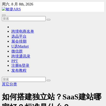
Skip
周六. 8 月 8th, 2026
to
content
跨境电商名单
选品平台
展会排期
U选Market
微信群
跨境通讯录
PPT
注册&登录
发布教程
其它分类
如何搭建独立站？SaaS建站哪