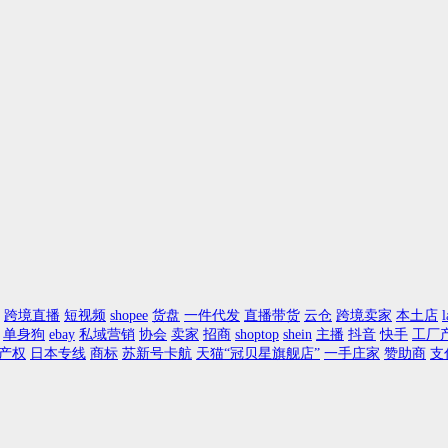
跨境直播
短视频
shopee
货盘
一件代发
直播带货
云仓
跨境卖家
本土店
l
单身狗
ebay
私域营销
协会
卖家
招商
shoptop
shein
主播
抖音
快手
工厂
产权
日本专线
商标
苏新号卡航
天猫“冠贝星旗舰店”
一手庄家
赞助商
支