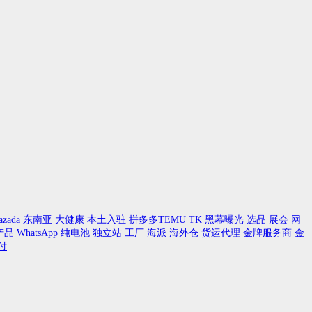
azada
东南亚
大健康
本土入驻
拼多多TEMU
TK
黑幕曝光
选品
展会
网
产品
WhatsApp
纯电池
独立站
工厂
海派
海外仓
货运代理
金牌服务商
金
付