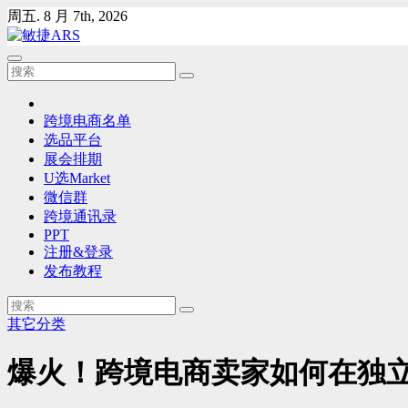
Skip
周五. 8 月 7th, 2026
to
content
跨境电商名单
选品平台
展会排期
U选Market
微信群
跨境通讯录
PPT
注册&登录
发布教程
其它分类
爆火！跨境电商卖家如何在独