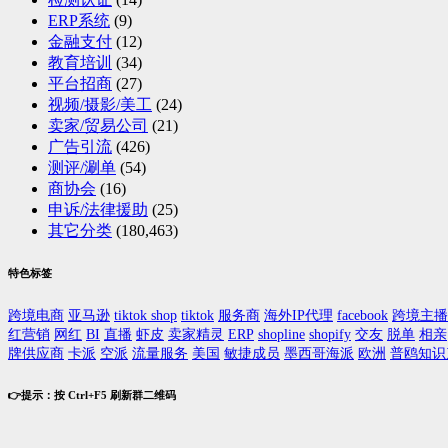
ERP系统
(9)
金融支付
(12)
教育培训
(34)
平台招商
(27)
视频/摄影/美工
(24)
卖家/贸易公司
(21)
广告引流
(426)
测评/涮单
(54)
商协会
(16)
申诉/法律援助
(25)
其它分类
(180,463)
特色标签
跨境电商
亚马逊
tiktok shop
tiktok
服务商
海外IP代理
facebook
跨境主播
红营销
网红
BI
直播
虾皮
卖家精灵
ERP
shopline
shopify
交友
脱单
相亲
牌供应商
卡派
空派
流量服务
美国
敏捷成员
墨西哥海派
欧洲
普鸥知识
👉提示：按 Ctrl+F5 刷新群二维码