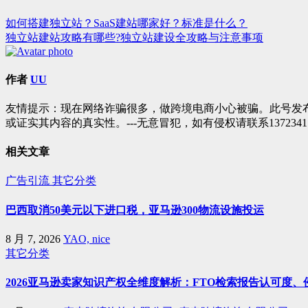
如何搭建独立站？SaaS建站哪家好？标准是什么？
文
独立站建站攻略有哪些?独立站建设全攻略与注意事项
章
导
作者
UU
航
友情提示：现在网络诈骗很多，做跨境电商小心被骗。此号发
或证实其内容的真实性。---无意冒犯，如有侵权请联系1372341
相关文章
广告引流
其它分类
巴西取消50美元以下进口税，亚马逊300物流设施投运
8 月 7, 2026
YAO, nice
其它分类
2026亚马逊卖家知识产权全维度解析：FTO检索报告认可度