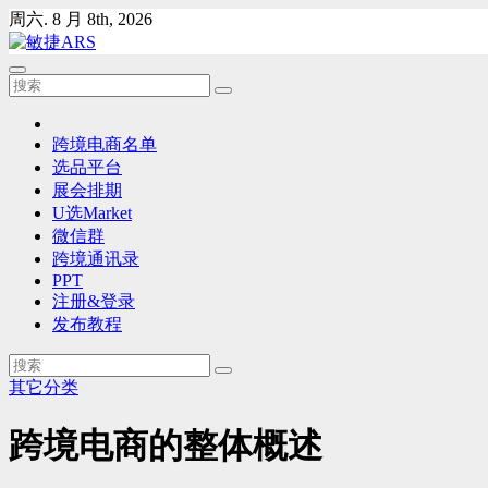
Skip
周六. 8 月 8th, 2026
to
content
跨境电商名单
选品平台
展会排期
U选Market
微信群
跨境通讯录
PPT
注册&登录
发布教程
其它分类
跨境电商的整体概述