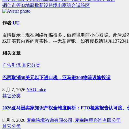
文
铜仁市等33地获批新设跨境电商综合试验区
章
导
作者
UU
航
友情提示：现在网络诈骗很多，做跨境电商小心被骗。此号发
或证实其内容的真实性。---无意冒犯，如有侵权请联系1372341
相关文章
广告引流
其它分类
巴西取消50美元以下进口税，亚马逊300物流设施投运
8 月 7, 2026
YAO, nice
其它分类
2026亚马逊卖家知识产权全维度解析：FTO检索报告认可度
8 月 4, 2026
麦幸跨境咨询有限公司, 麦幸跨境咨询有限公司
其它分类