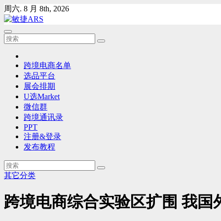
Skip
周六. 8 月 8th, 2026
to
content
跨境电商名单
选品平台
展会排期
U选Market
微信群
跨境通讯录
PPT
注册&登录
发布教程
其它分类
跨境电商综合实验区扩围 我国