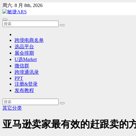
Skip
周六. 8 月 8th, 2026
to
content
跨境电商名单
选品平台
展会排期
U选Market
微信群
跨境通讯录
PPT
注册&登录
发布教程
其它分类
亚马逊卖家最有效的赶跟卖的