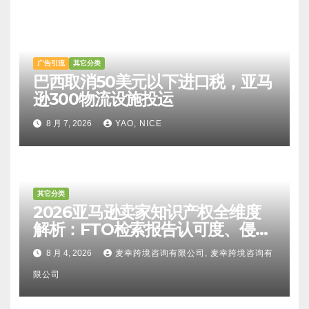
广告引流
其它分类
巴西取消50美元以下进口税，亚马
逊300物流设施投运
8 月 7, 2026
YAO, NICE
其它分类
2026亚马逊卖家知识产权全维度
解析：FTO检索报告认可度、侵权
比对区别、TRO应诉方法及服务商
8 月 4, 2026
麦幸跨境咨询有限公司, 麦幸跨境咨询有
甄选避坑全攻略
限公司