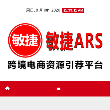
Skip
周日. 8 月 9th, 2026
11:39:13 AM
to
content