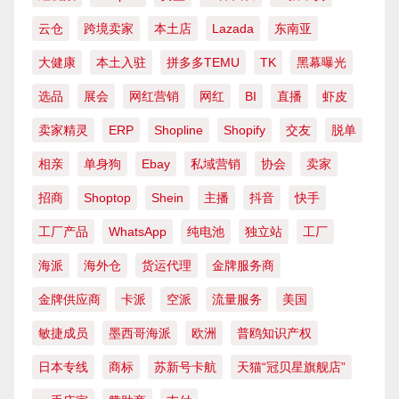
云仓
跨境卖家
本土店
Lazada
东南亚
大健康
本土入驻
拼多多TEMU
TK
黑幕曝光
选品
展会
网红营销
网红
BI
直播
虾皮
卖家精灵
ERP
Shopline
Shopify
交友
脱单
相亲
单身狗
Ebay
私域营销
协会
卖家
招商
Shoptop
Shein
主播
抖音
快手
工厂产品
WhatsApp
纯电池
独立站
工厂
海派
海外仓
货运代理
金牌服务商
金牌供应商
卡派
空派
流量服务
美国
敏捷成员
墨西哥海派
欧洲
普鸥知识产权
日本专线
商标
苏新号卡航
天猫“冠贝星旗舰店”