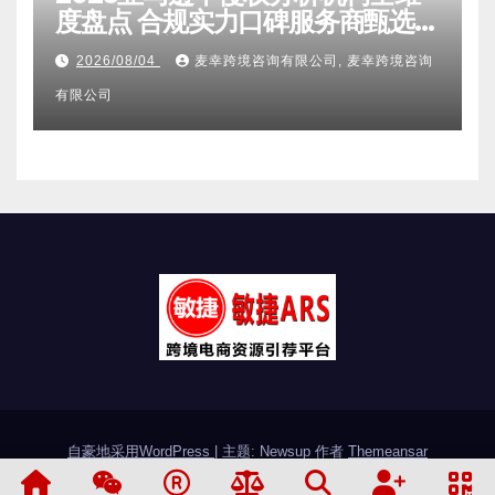
度盘点 合规实力口碑服务商甄选
附跨境卖家避坑FAQ全指南
2026/08/04
麦幸跨境咨询有限公司, 麦幸跨境咨询
有限公司
自豪地采用WordPress
|
主题: Newsup 作者
Themeansar