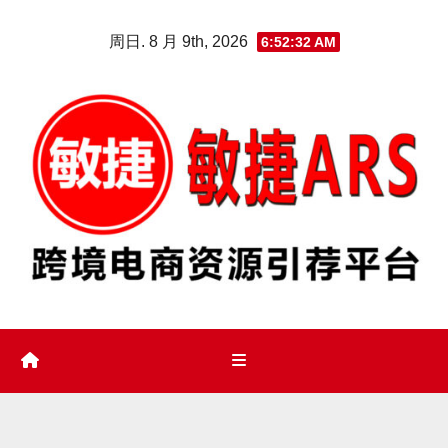
Skip
周日. 8 月 9th, 2026
6:52:33 AM
to
content