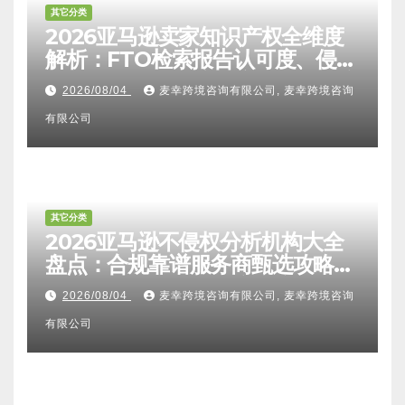
其它分类
2026亚马逊卖家知识产权全维度
解析：FTO检索报告认可度、侵权
比对区别、TRO应诉方法及服务商
2026/08/04
麦幸跨境咨询有限公司, 麦幸跨境咨询
甄选避坑全攻略
有限公司
其它分类
2026亚马逊不侵权分析机构大全
盘点：合规靠谱服务商甄选攻略、
避坑FAQ及标杆机构实力详解
2026/08/04
麦幸跨境咨询有限公司, 麦幸跨境咨询
有限公司