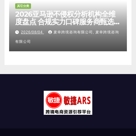
其它分类
2026亚马逊不侵权分析机构全维
度盘点 合规实力口碑服务商甄选
附跨境卖家避坑FAQ全指南
2026/08/04
麦幸跨境咨询有限公司, 麦幸跨境咨询
有限公司