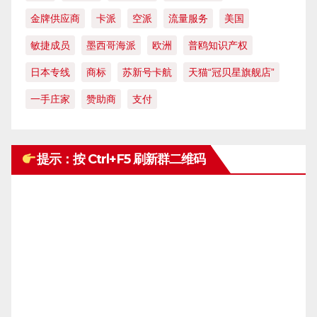
金牌供应商
卡派
空派
流量服务
美国
敏捷成员
墨西哥海派
欧洲
普鸥知识产权
日本专线
商标
苏新号卡航
天猫“冠贝星旗舰店”
一手庄家
赞助商
支付
提示：按 Ctrl+F5 刷新群二维码