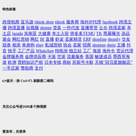
特色标签
跨境电商
亚马逊
tiktok shop
tiktok
服务商
海外IP代理
facebook
跨境主
播
跨境直播
短视频
shopee
货盘
一件代发
直播带货
云仓
跨境卖家
本
土店
lazada
东南亚
大健康
本土入驻
拼多多TEMU
TK
黑幕曝光
选品
展会
网红营销
网红
BI
直播
虾皮
卖家精灵
ERP
shopline
shopify
交友
脱单
相亲
单身狗
ebay
私域营销
协会
卖家
招商
shoptop
shein
主播
抖
音
快手
工厂产品
WhatsApp
纯电池
独立站
工厂
海派
海外仓
货运代理
金牌服务商
金牌供应商
卡派
空派
流量服务
美国
敏捷成员
墨西哥海
派
欧洲
普鸥知识产权
日本专线
商标
苏新号卡航
天猫“冠贝星旗舰店”
一手庄家
赞助商
支付
👉提示：按 Ctrl+F5 刷新群二维码
关注公众号进1600多个跨境群
要发布，先登录