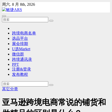
Skip
周六. 8 月 8th, 2026
to
content
跨境电商名单
选品平台
展会排期
U选Market
微信群
跨境通讯录
PPT
注册&登录
发布教程
其它分类
亚马逊跨境电商常说的铺货和