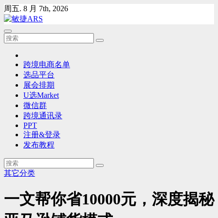
Skip
周五. 8 月 7th, 2026
to
content
跨境电商名单
选品平台
展会排期
U选Market
微信群
跨境通讯录
PPT
注册&登录
发布教程
其它分类
一文帮你省10000元，深度揭秘