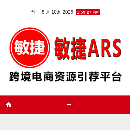
Skip
周一. 8 月 10th, 2026
1:59:29 PM
to
content