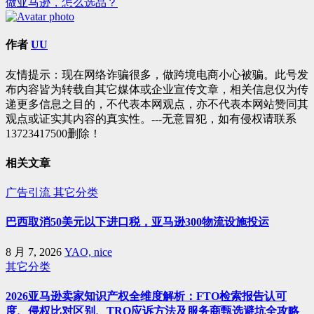
做亚马逊，怎么选品？
章
导
作者
UU
航
友情提示：现在网络诈骗很多，做跨境电商小心被骗。此号发
布内容皆为转载自其它媒体或企业宣传文章，相关信息仅为传
递更多信息之目的，不代表本网观点，亦不代表本网站赞同其
观点或证实其内容的真实性。---无意冒犯，如有侵权请联系
13723417500删除！
相关文章
广告引流
其它分类
巴西取消50美元以下进口税，亚马逊300物流设施投运
8 月 7, 2026
YAO, nice
其它分类
2026亚马逊卖家知识产权全维度解析：FTO检索报告认可
度、侵权比对区别、TRO应诉方法及服务商甄选避坑全攻略