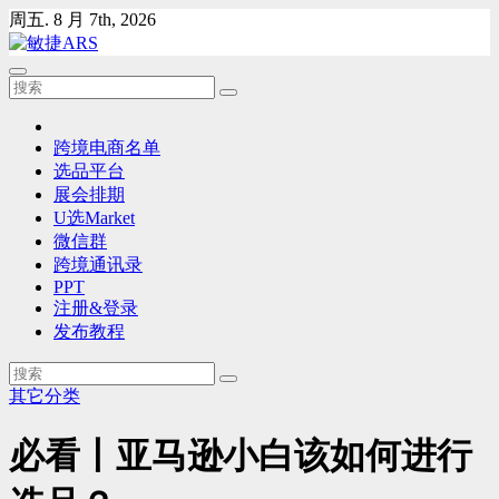
Skip
周五. 8 月 7th, 2026
to
content
跨境电商名单
选品平台
展会排期
U选Market
微信群
跨境通讯录
PPT
注册&登录
发布教程
其它分类
必看丨亚马逊小白该如何进行